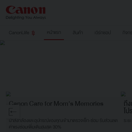
หน้าแรก
CanonLlife
สินค้า
เวิร์กชอป
กิจก
Canon Care for Mom’s Memories
ถึง
โป
นำส่งกล้องและอุปกรณ์ของคุณเข้ามาตรวจเช็ก-ซ่อม รับส่วนลด
ระยะ
ค่าแรงซ่อมเพิ่มเติมสูงสุด 30%