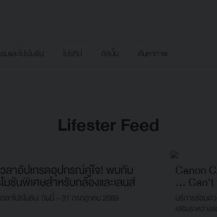
รรมและโปรโมชัน
โปรทิป
อัลบั้ม
ค้นหาภาพ
Lifester Feed
เวลาอัปเกรดอุปกรณ์คู่ใจ! พบกับ
Canon C
รโมชันพิเศษสำหรับกล้องและเลนส์
… Can’t 
เวลาโปรโมชัน: วันนี้ – 31 กรกฎาคม 2569
บริการซ่อมด่ว
เสริมระหว่างซ่