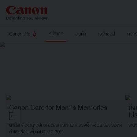
หน้าแรก
CanonLlife
สินค้า
เวิร์กชอป
กิจก
Canon Care for Mom’s Memories
ถึง
โป
นำส่งกล้องและอุปกรณ์ของคุณเข้ามาตรวจเช็ก-ซ่อม รับส่วนลด
ระยะ
ค่าแรงซ่อมเพิ่มเติมสูงสุด 30%