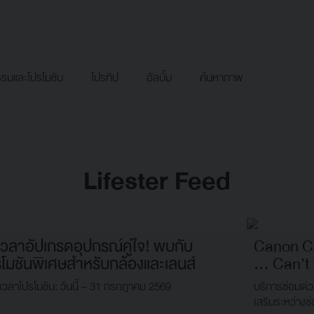
รรมและโปรโมชัน
โปรทิป
อัลบั้ม
ค้นหาภาพ
Lifester Feed
เวลาอัปเกรดอุปกรณ์คู่ใจ! พบกับ
Canon C
รโมชันพิเศษสำหรับกล้องและเลนส์
… Can’t 
เวลาโปรโมชัน: วันนี้ – 31 กรกฎาคม 2569
บริการซ่อมด่ว
เสริมระหว่างซ่