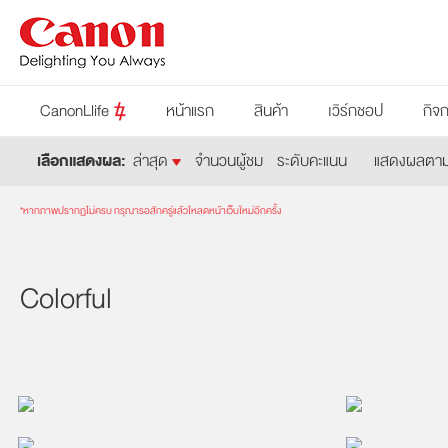
CanonLlife
หน้าแรก
สินค้า
เวิร์กชอป
กิจ
เลือกแสดงผล:
ล่าสุด
จำนวนผู้ชม
ระดับคะแนน
แสดงผลตามช่
*หากภาพปรากฏไม่ครบ กรุณารอสักครู่แล้วโหลดหน้าเว็บใหม่อีกครั้ง
Colorful
โดย TORSoundLive
โดย TORSound
2019/11/16 23:36:23
2018/09/13 14
โดย TORSoundLive
โดย TORSound