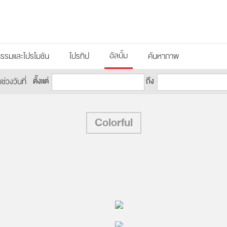
อัลบั้ม
กรรมและโปรโมชัน
โปรทิป
ค้นหาภาพ
ตั้งแต่
ถึง
วงวันที่
Colorful
Live
โดย TORSoundLive
:33:56
2018/08/17 01:15:39
Live
โดย TORSoundLive