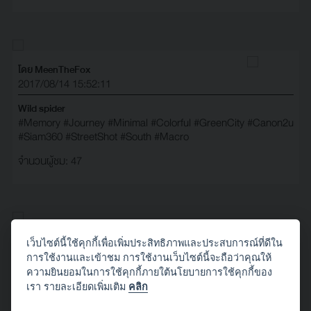
โดย MeenTheFox
2017/08/14 15:52:11
Wild spider
#Memory
#Journey
#Minimal
#Colorful
#GreenCity
#Canon2u
#Siam360
#StreetShot
#South
#Macro
จำนวนผู้ชม: 47
โดย MeenTheFox
เว็บไซต์นี้ใช้คุกกี้เพื่อเพิ่มประสิทธิภาพและประสบการณ์ที่ดีใน
2017/08/14 15:47:34
การใช้งานและเข้าชม การใช้งานเว็บไซต์นี้จะถือว่าคุณให้
ความยินยอมในการใช้คุกกี้ภายใต้นโยบายการใช้คุกกี้ของ
In the middle of the jungle
เรา รายละเอียดเพิ่มเติม
คลิก
#Memory
#Journey
#Minimal
#Colorful
#GreenCity
#Canon2u
#Siam360
#StreetShot
#South