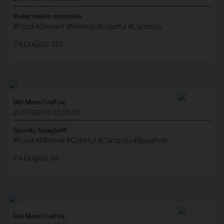
Water melon smoothie
#Food
#Dessert
#Minimal
#Colorful
#Canon2u
จำนวนผู้ชม: 123
โดย MeenTheFox
2017/08/15 07:55:51
Spooky Spaghetti
#Food
#Minimal
#Colorful
#Canon2u
#Spaghetti
จำนวนผู้ชม: 62
โดย MeenTheFox