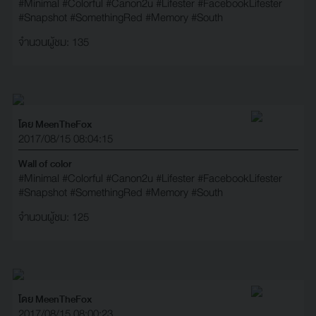
#Minimal
#Colorful
#Canon2u
#Lifester
#FacebookLifester
#Snapshot
#SomethingRed
#Memory
#South
จำนวนผู้ชม: 135
โดย MeenTheFox
2017/08/15 08:04:15
Wall of color
#Minimal
#Colorful
#Canon2u
#Lifester
#FacebookLifester
#Snapshot
#SomethingRed
#Memory
#South
จำนวนผู้ชม: 125
โดย MeenTheFox
2017/08/15 08:00:23