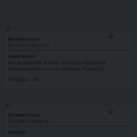
โดย MeenTheFox
2017/08/15 08:12:33
Hatyai Street A
#South
#Siam360
#Lifester
#Canon2u
#Streetshot
#BlackAndWhite
#Journey
#Memory
#GreenCity
จำนวนผู้ชม: 138
โดย MeenTheFox
2017/08/15 08:06:56
All pattern