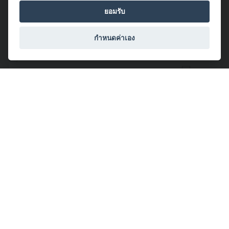
ยอมรับ
จำนวนผู้ชม: 55
กำหนดค่าเอง
โดย MeenTheFox
2017/08/14 15:40:03
Cloud A
#Siam360
#Canon2u
#South
#Colorful
#Minimal
#Memory
จำนวนผู้ชม: 42
โดย MeenTheFox
2017/08/14 15:40:00
Cloud B