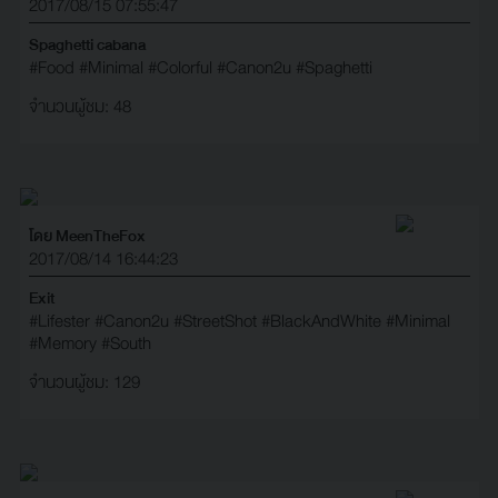
2017/08/15 07:55:47
Spaghetti cabana
#Food
#Minimal
#Colorful
#Canon2u
#Spaghetti
จำนวนผู้ชม: 48
โดย MeenTheFox
2017/08/14 16:44:23
Exit
#Lifester
#Canon2u
#StreetShot
#BlackAndWhite
#Minimal
#Memory
#South
จำนวนผู้ชม: 129