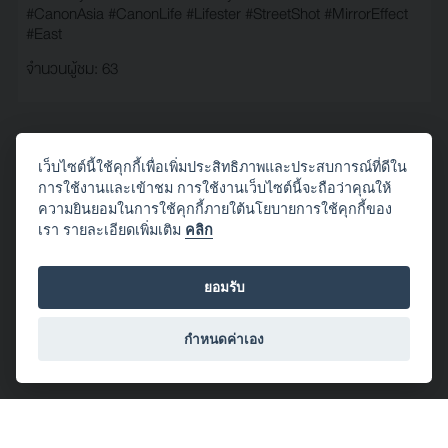
#CanonAsia
#CanonLife
#Lifester
#StreetShot
#MirrorEffect
#East
จำนวนผู้ชม: 63
เว็บไซต์นี้ใช้คุกกี้เพื่อเพิ่มประสิทธิภาพและประสบการณ์ที่ดีใน
โดย Piroon.P
การใช้งานและเข้าชม การใช้งานเว็บไซต์นี้จะถือว่าคุณให้
2017/07/17 20:00:42
ความยินยอมในการใช้คุกกี้ภายใต้นโยบายการใช้คุกกี้ของ
เรา รายละเอียดเพิ่มเติม
คลิก
ช่างภาพตรึม
#Journey
#CanonLiFE
#Memory
#Travel
#Chonburi
#Canon
#CanonAsia
#CanonLife
#Lifester
#StreetShot
#MirrorEffect
ยอมรับ
#East
จำนวนผู้ชม: 53
กำหนดค่าเอง