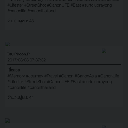
#Lifester
#StreetShot
#CanonLiFE
#East
#surfclubrayong
#canonlife
#canonthailand
จำนวนผู้ชม: 43
โดย Piroon.P
2017/08/08 07:37:32
เสื้อสวย
#Memory
#Journey
#Travel
#Canon
#CanonAsia
#CanonLife
#Lifester
#StreetShot
#CanonLiFE
#East
#surfclubrayong
#canonlife
#canonthailand
จำนวนผู้ชม: 44