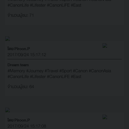
#CanonLife
#Lifester
#CanonLiFE
#East
จำนวนผู้ชม: 71
โดย Piroon.P
2017/09/24 15:17:12
Dream team
#Memory
#Journey
#Travel
#Sport
#Canon
#CanonAsia
#CanonLife
#Lifester
#CanonLiFE
#East
จำนวนผู้ชม: 64
โดย Piroon.P
2017/09/24 15:17:08