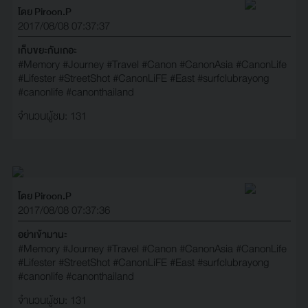
โดย Piroon.P
2017/08/08 07:37:37
เก็บขยะกันเถอะ
#Memory
#Journey
#Travel
#Canon
#CanonAsia
#CanonLife
#Lifester
#StreetShot
#CanonLiFE
#East
#surfclubrayong
#canonlife
#canonthailand
จำนวนผู้ชม: 131
โดย Piroon.P
2017/08/08 07:37:36
อย่าเข้ามานะ
#Memory
#Journey
#Travel
#Canon
#CanonAsia
#CanonLife
#Lifester
#StreetShot
#CanonLiFE
#East
#surfclubrayong
#canonlife
#canonthailand
จำนวนผู้ชม: 131