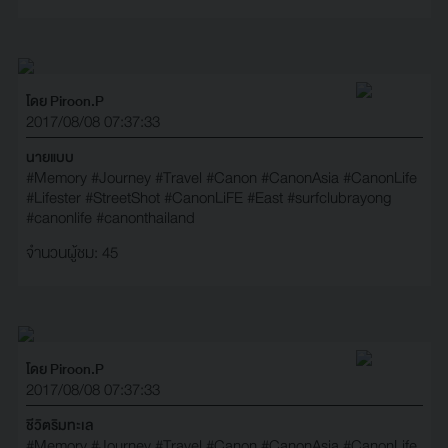
โดย Piroon.P
2017/08/08 07:37:33
นายแบบ
#Memory
#Journey
#Travel
#Canon
#CanonAsia
#CanonLife
#Lifester
#StreetShot
#CanonLiFE
#East
#surfclubrayong
#canonlife
#canonthailand
จำนวนผู้ชม: 45
โดย Piroon.P
2017/08/08 07:37:33
ชีวิตริมทะเล
#Memory
#Journey
#Travel
#Canon
#CanonAsia
#CanonLife