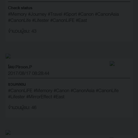
Check status
#Memory
#Journey
#Travel
#Sport
#Canon
#CanonAsia
#CanonLife
#Lifester
#CanonLiFE
#East
จำนวนผู้ชม: 43
โดย Piroon.P
2017/08/17 08:28:44
ชวนหลอน
#CanonLiFE
#Memory
#Canon
#CanonAsia
#CanonLife
#Lifester
#MirrorEffect
#East
จำนวนผู้ชม: 46