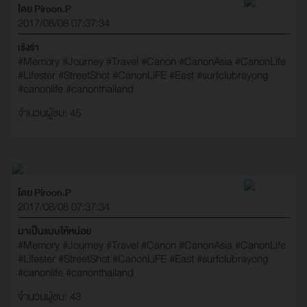
โดย Piroon.P
2017/08/08 07:37:34
เริงร่า
#Memory
#Journey
#Travel
#Canon
#CanonAsia
#CanonLife
#Lifester
#StreetShot
#CanonLiFE
#East
#surfclubrayong
#canonlife
#canonthailand
จำนวนผู้ชม: 45
โดย Piroon.P
2017/08/08 07:37:34
มาเป็นแบบให้หน่อย
#Memory
#Journey
#Travel
#Canon
#CanonAsia
#CanonLife
#Lifester
#StreetShot
#CanonLiFE
#East
#surfclubrayong
#canonlife
#canonthailand
จำนวนผู้ชม: 43