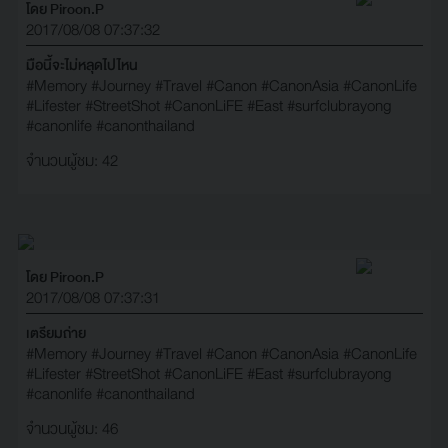
โดย Piroon.P
2017/08/08 07:37:32
มือนี้จะไม่หลุดไปไหน
#Memory
#Journey
#Travel
#Canon
#CanonAsia
#CanonLife
#Lifester
#StreetShot
#CanonLiFE
#East
#surfclubrayong
#canonlife
#canonthailand
จำนวนผู้ชม: 42
โดย Piroon.P
2017/08/08 07:37:31
เตรียมถ่าย
#Memory
#Journey
#Travel
#Canon
#CanonAsia
#CanonLife
#Lifester
#StreetShot
#CanonLiFE
#East
#surfclubrayong
#canonlife
#canonthailand
จำนวนผู้ชม: 46