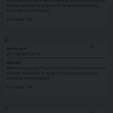
#Memory
#Journey
#Travel
#Canon
#CanonAsia
#CanonLife
#Lifester
#StreetShot
#CanonLiFE
#East
#surfclubrayong
#canonlife
#canonthailand
จำนวนผู้ชม: 124
โดย Piroon.P
2017/08/08 07:37:35
หรือจะไฝว้
#Memory
#Journey
#Travel
#Canon
#CanonAsia
#CanonLife
#Lifester
#StreetShot
#CanonLiFE
#East
#surfclubrayong
#canonlife
#canonthailand
จำนวนผู้ชม: 129