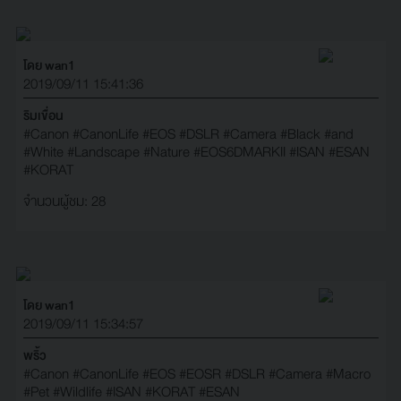
โดย wan1
2019/09/11 15:41:36
ริมเขื่อน
#Canon
#CanonLife
#EOS
#DSLR
#Camera
#Black
#and
#White
#Landscape
#Nature
#EOS6DMARKII
#ISAN
#ESAN
#KORAT
จำนวนผู้ชม: 28
โดย wan1
2019/09/11 15:34:57
พริ้ว
#Canon
#CanonLife
#EOS
#EOSR
#DSLR
#Camera
#Macro
#Pet
#Wildlife
#ISAN
#KORAT
#ESAN