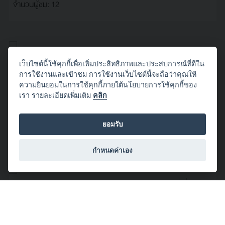
จำนวนผู้ชม: 12
โดย wan1
เว็บไซต์นี้ใช้คุกกี้เพื่อเพิ่มประสิทธิภาพและประสบการณ์ที่ดีใน
2019/05/21 22:17:12
การใช้งานและเข้าชม การใช้งานเว็บไซต์นี้จะถือว่าคุณให้
ความยินยอมในการใช้คุกกี้ภายใต้นโยบายการใช้คุกกี้ของ
ผาหล่มสัก
เรา รายละเอียดเพิ่มเติม
คลิก
#Canon
#CanonLife
#EOS
#DSLR
#Camera
#Landscape
#Macro
#Nature
#Wildlife
#ISAN
#ESAN
#KORAT
ยอมรับ
จำนวนผู้ชม: 8
กำหนดค่าเอง
โดย wan1
2019/05/21 22:16:31
อ่างเก็บน้ำ