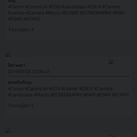
ิbug
#Canon
#CanonLife
#EOS
#Landscape
#DSLR
#Camera
#Lenses
#Camera
#Macro
#EOS6D
#EOS6DMARKII
#ISAN
#ESAN
#KORAT
จำนวนผู้ชม: 4
โดย wan1
2019/05/29 20:38:43
แมลงวันหัวบุบ
#Canon
#CanonLife
#EOS
#Lifester
#DSLR
#Camera
#Landscape
#Macro
#EOS6DMARKII
#ISAN
#ESAN
#KORAT
จำนวนผู้ชม: 5