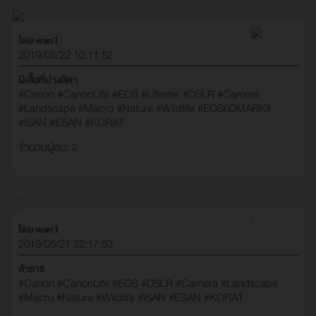
โดย wan1
2019/05/22 10:11:52
ผีเสื้อที่ปางสีดา
#Canon
#CanonLife
#EOS
#Lifester
#DSLR
#Camera
#Landscape
#Macro
#Nature
#Wildlife
#EOS6DMARKII
#ISAN
#ESAN
#KORAT
จำนวนผู้ชม: 2
โดย wan1
2019/05/21 22:17:53
ลำธาร
#Canon
#CanonLife
#EOS
#DSLR
#Camera
#Landscape
#Macro
#Nature
#Wildlife
#ISAN
#ESAN
#KORAT