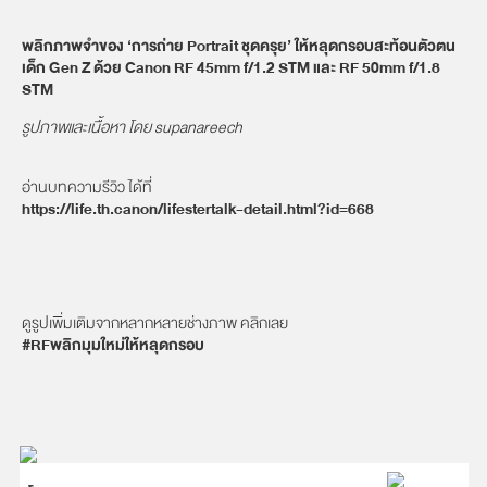
พลิกภาพจำของ ‘การถ่าย Portrait ชุดครุย’ ให้หลุดกรอบสะท้อนตัวตน
เด็ก Gen Z ด้วย Canon RF 45mm f/1.2 STM และ RF 50mm f/1.8
STM
รูปภาพและเนื้อหา โดย supanareech
อ่านบทความรีวิว ได้ที่
https://life.th.canon/lifestertalk-detail.html?id=668
ดูรูปเพิ่มเติมจากหลากหลายช่างภาพ คลิกเลย
#RFพลิกมุมใหม่ให้หลุดกรอบ