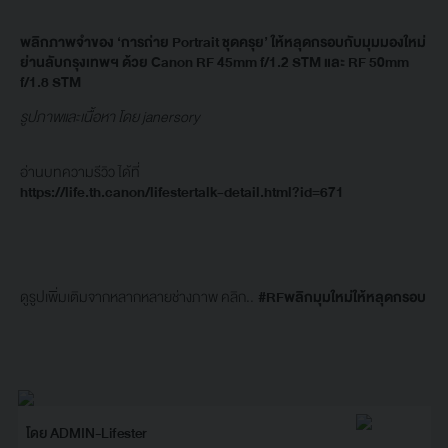
พลิกภาพจำของ ‘การถ่าย Portrait ชุดครุย’ ให้หลุดกรอบกับมุมมองใหม่
ย่านลับกรุงเทพฯ ด้วย Canon RF 45mm f/1.2 STM และ RF 50mm
f/1.8 STM
รูปภาพและเนื้อหา โดย janersory
อ่านบทความรีวิว ได้ที่
https://life.th.canon/lifestertalk-detail.html?id=671
ดูรูปเพิ่มเติมจากหลากหลายช่างภาพ คลิก..
#RFพลิกมุมใหม่ให้หลุดกรอบ
โดย ADMIN-Lifester