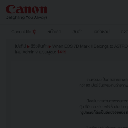
CanonLlife
หน้าแรก
สินค้า
เวิร์กชอป
กิจ
โปรทิป
รีวิวสินค้า
When EOS 7D Mark II Belongs to ASTRO
โดย Admin
จำนวนผู้ชม:
1419
งานของผมเป็นการถ่ายภาพดวงดาวและ
กว่า 90 เปอร์เซ็นต์ของงานถ่าย
ปัจจุบันการถ่ายภาพทางดาราศาสต
บุ๊ค ที่มีการแชร์ภาพให้เห็นกันบ
“อุปกรณ์ก็ถือเป็นอีกปัจจัยหนึ่ง