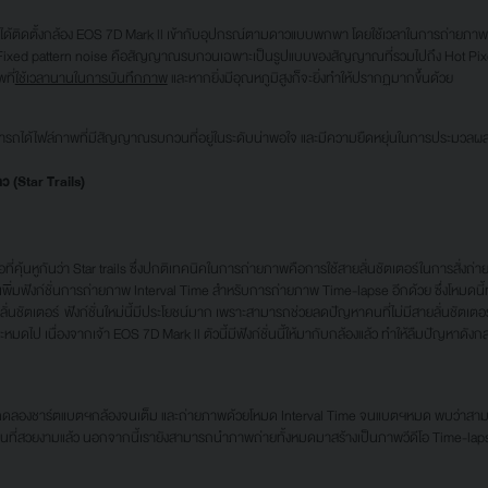
ิดตั้งกล้อง EOS 7D Mark ll เข้ากับอุปกรณ์ตามดาวแบบพกพา โดยใช้เวลาในการถ่ายภาพนา
d pattern noise คือสัญญาณรบกวนเฉพาะเป็นรูปแบบของสัญญาณที่รวมไปถึง Hot Pixel
ที่
ใช้เวลานานในการบันทึกภาพ
และหากยิ่งมีอุณหภูมิสูงก็จะยิ่งทำให้ปรากฏมากขึ้นด้วย
ไฟล์ภาพที่มีสัญญาณรบกวนที่อยู่ในระดับน่าพอใจ และมีความยืดหยุ่นในการประมวลผลภ
ว (Star Trails)
นหูกันว่า Star trails ซึ่งปกติเทคนิคในการถ่ายภาพคือการใช้สายลั่นชัตเตอร์ในการสั่งถ่ายภ
ได้เพิ่มฟังก์ชั่นการถ่ายภาพ Interval Time สำหรับการถ่ายภาพ Time-lapse อีกด้วย ซึ่งโหมดน
ลั่นชัตเตอร์ ฟังก์ชั่นใหม่นี้มีประโยชน์มาก เพราะสามารถช่วยลดปัญหาคนที่ไม่มีสายลั่นชัตเตอร์
ดไป เนื่องจากเจ้า EOS 7D Mark ll ตัวนี้มีฟังก์ชั่นนี้ให้มากับกล้องแล้ว ทำให้ลืมปัญหาดังกล่าว
ทดลองชาร์ตแบตฯกล้องจนเต็ม และถ่ายภาพด้วยโหมด Interval Time จนแบตฯหมด พบว่าสา
ที่สวยงามแล้ว นอกจากนี้เรายังสามารถนำภาพถ่ายทั้งหมดมาสร้างเป็นภาพวีดีโอ Time-lapse 