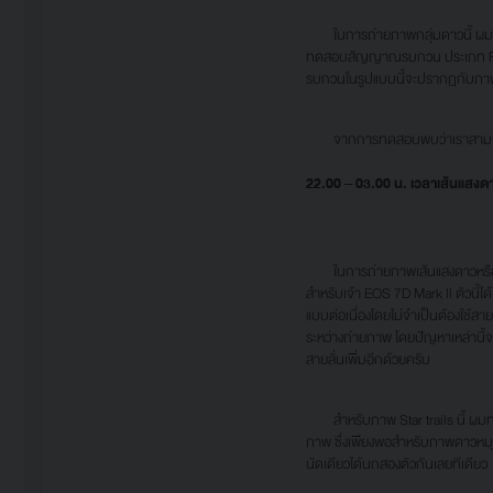
ในการถ่ายภาพกลุ่มดาวนี้ ผมได้ต
ทดสอบสัญญาณรบกวน ประเภท Fixe
รบกวนในรูปแบบนี้จะปรากฏกับภาพ
จากการทดสอบพบว่าเราสามารถได้
2
2
.
0
0 – 0
3
.
0
0 น. เวลาเส้นแสงดา
ในการถ่ายภาพเส้นแสงดาวหรือที่คุ้
สำหรับเจ้า EOS 7D Mark ll ตัวนี้
แบบต่อเนื่องโดยไม่จำเป็นต้องใช้สาย
ระหว่างถ่ายภาพ โดยปัญหาเหล่านี้จะหม
สายลั่นเพิ่มอีกด้วยครับ
สำหรับภาพ Star trails นี้ ผม
ภาพ ซึ่งเพียงพอสำหรับภาพดาวหมุน
นัดเดียวได้นกสองตัวกันเลยทีเดียว