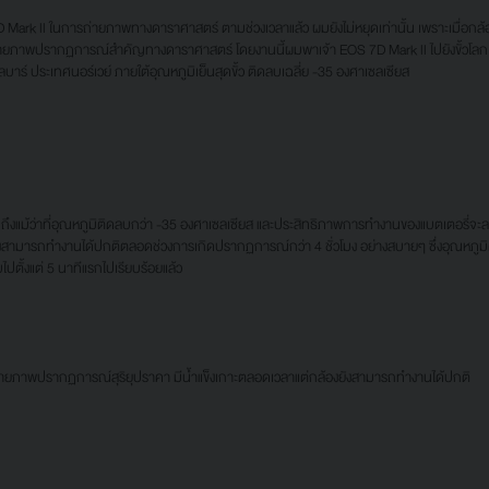
 ในการถ่ายภาพทางดาราศาสตร์ ตามช่วงเวลาแล้ว ผมยังไม่หยุดเท่านั้น เพราะเมื่อกล้อ
่ายภาพปรากฏการณ์สำคัญทางดาราศาสตร์ โดยงานนี้ผมพาเจ้า EOS 7D Mark ll ไปยังขั้วโล
บาร์ ประเทศนอร์เวย์ ภายใต้อุณหภูมิเย็นสุดขั้ว ติดลบเฉลี่ย -35 องศาเซลเซียส
่าที่อุณหภูมิติดลบกว่า -35 องศาเซลเซียส และประสิทธิภาพการทำงานของแบตเตอรี่จะลดลง
ังสามารถทำงานได้ปกติตลอดช่วงการเกิดปรากฏการณ์กว่า 4 ชั่วโมง อย่างสบายๆ ซึ่งอุณหภูมิด
ปตั้งแต่ 5 นาทีแรกไปเรียบร้อยแล้ว
ายภาพปรากฏการณ์สุริยุปราคา มีน้ำแข็งเกาะตลอดเวลาแต่กล้องยังสามารถทำงานได้ปกติ