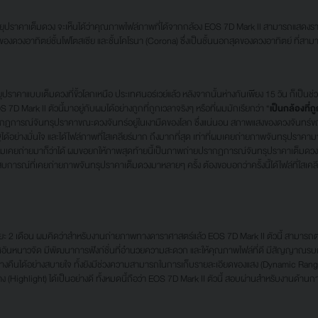
คาเต็มดวง จะเห็นได้ว่าคุณภาพไฟล์ภาพที่ได้จากกล้อง EOS 7D Mark ll สามารถแสดงราย
องดวงอาทิตย์ชั้นโฟโตสเซีย และชั้นโคโรนา (Corona) ซึ่งเป็นชั้นนอกสุดของดวงอาทิตย์ ที่ส
แบบเต็มดวงที่ขั้วโลกเหนือ ประเทศนอร์เวย์แล้ว หลังจากนั้นห่างกันเพียง 15 วัน ก็เป็
OS 7D Mark ll ตัวนี้มาอยู่กับผมได้อย่างถูกที่ถูกเวลาจริงๆ หรือที่ผมมักเรียกว่า “
เป็นกล้องที่
ากฏการณ์จันทรุปราคาขณะดวงจันทร์อยู่ในเงามืดของโลก ซึ่งแน่นอน สภาพแสงของดวงจันทร์ข
อย่างมั่นใจ และได้ไฟล์ภาพที่ใสเคลียร์มาก ถึงมากที่สุด เท่าที่ผมเคยถ่ายภาพจันทรุปราคามาก็
่ผมเคยถ่ายมาก็ว่าได้ ผมขอยกให้ภาพสุดท้ายนี้เป็นภาพถ่ายปรากฏการณ์จันทรุปราคาเต็มดว
การณ์ที่เคยถ่ายภาพจันทรุปราคาเต็มดวงมาหลายๆ ครั้ง ต้องขอบอกว่าครั้งนี้ได้ไฟล์ที่ใสเคลีย
 2 เดือน ผมคิดว่าสำหรับงานถ่ายภาพทางดาราศาสตร์แล้ว EOS 7D Mark II ตัวนี้ สามารถต
นาวจัด มีพัฒนาการฟังก์ชั่นที่อำนวยความสะดวก และให้คุณภาพไฟล์ที่ดี มีสัญญาณรบกวนที
ืนได้อย่างสบายใจ ทั้งยังมีช่วงความสามารถในการเก็บรายละเอียดของแสง (Dynamic Range
่าง (Highlight) ได้เป็นอย่างดี ทั้งหมดนี้ถือว่า EOS 7D Mark II ตัวนี้ สอบผ่านสำหรับงานด