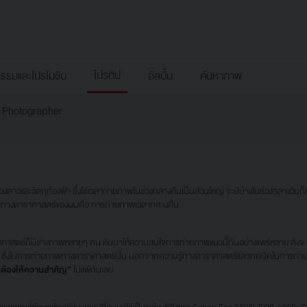
โปรทิป
กรรมและโปรโมชัน
อัลบั้ม
ค้นหาภาพ
 Photographer
วัตถุท้องฟ้า ซึ่งใช้เวลาถ่ายภาพในช่วงกลางคืนเป็นส่วนใหญ่ จะมีบ้างในช่วงกลางวันก็ค
ภาพทางดาราศาสตร์ของผมคือ การถ่ายภาพเวลากลางคืน
ร์ก็มีช่างภาพหลายๆ คน หันมาให้ความสนใจการถ่ายภาพแนวนี้กันอย่างแพร่หลาย ดังจะเ
่อยๆ ซึ่งในการถ่ายภาพทางดาราศาสตร์นั้น นอกจากความรู้ทางดาราศาสตร์และเทคนิคในการถ่าย
 ที่ต้องให้ความสำคัญ”
ไม่แพ้กันเลย