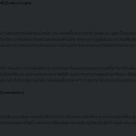
ศี (Zodiacal Light)
วงเวลาที่ท้องฟ้าเริ่มมืดสนิท เราจะสังเกตเห็นแสงจักรราศี (Zodiacal Light) เป็นแสงเรือง
หลังจากที่แสงสนธยาของตะวันตกดินลับฟ้าไปแล้ว โดยจะปรากฏอยู่ในแนวระนาบของเส้นสุริยะวิถี
นทร์ และมลภาวะทางแสงจากขอบฟ้ารบกวน ทางด้านทิศตะวันตกหลังดวงอาทิตย์ตกลับขอบฟ้า แล
ต้องบอกว่าหากกล้องที่ไม่สามารถให้รายละเอียดในส่วนของคอนทราสต์ที่ดี ก็อาจเป็นเรื่องยา
ตัวนี้ถือว่าให้รายละเอียดของส่วนคอนทราสต์ได้ดี จนสามารถถ่ายภาพแสงจักรราศีออกมาได้อย่
่างสบายใจ ซึ่งถือว่าสูงมากสำหรับกล้องชนิดเซ็นเซอร์ APS-C และสามารถควบคุมสัญญาณรบก
(Constellation)
เราเปลี่ยนมุมกล้องมากลางท้องฟ้ากันบ้าง ณ บริเวณกลางท้องฟ้าเราจะสามารถสังเกตเห็นกลุ่มดา
ริเวณกลุ่มดาวทั้งคู่นี้ นอกจากจะมีสีสันของดาวฤกษ์แล้ว ยังมีวัตถุท้องฟ้าที่น่าสนใจ เช่น 