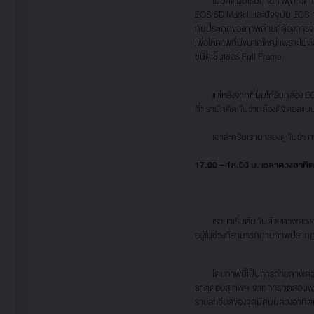
ในอดีตผมเริ่มถ่ายภาพทางดาราศา
EOS 5D Mark ll และปัจจุบัน EOS 1DX
กับประเภทของภาพถ่ายที่ต้องการจะ
เพื่อให้ภาพที่มีขนาดใหญ่ เพราะไ
ชนิดเซ็นเซอร์ Full Frame
แต่หลังจากที่ผมได้รับกล้อง EOS 
ที่“เรามักคิดกันว่ากล้องดิจิตอลแ
เอาล่ะครับเรามาลองดูกันว่า ภาพท
17.00 – 18.00 น. เวลาดวงอาทิต
เรามาเริ่มต้นกันด้วยภาพดวงอาทิ
อยู่ในช่วงที่สามารถถ่ายภาพปรากฏก
โดยภาพนี้เป็นการถ่ายภาพดวงอาทิ
ธาตุดอยสุเทพฯ จากการทดสอบพบว่า
รายละเอียดของจุดมืดบนดวงอาทิตย