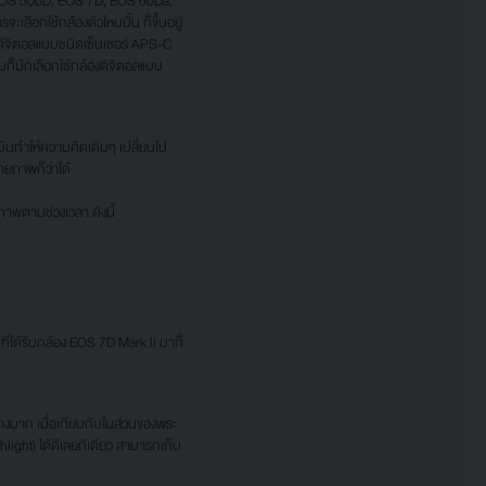
 EOS 500D, EOS 7D, EOS 60Da,
เลือกใช้กล้องตัวไหนนั้น ก็ขึ้นอยู่
งดิจิตอลแบบชนิดเซ็นเซอร์ APS-C
ก็มักเลือกใช้กล้องดิจิตอลแบบ
ันทำให้ความคิดเดิมๆ เปลี่ยนไป
ายภาพก็ว่าได้
าพตามช่วงเวลา ดังนี้
ได้รับกล้อง EOS 7D Mark ll มาก็
มาก เมื่อเทียบกับในส่วนของพระ
ht) ได้ดีเลยทีเดียว สามารถเก็บ