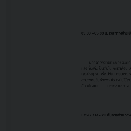
03.
0
0 – 05.
0
0 น. เวลาทางช้างเ
มาถึงภาพถ่ายทางช้างเผือกกันบ้าง
หลังเที่ยงคืนเป็นต้นไป ตั้งแต่เด
แสงต่างๆ กัน เพื่อเปรียบเทียบคุณ
สามารถปรับค่าความไวแสง ไปใช้งานที
คือกล้องแบบ Full Frame ในร่าง APS
EOS 7D Mark ll กับการถ่ายภา