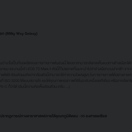
ผือก (Milky Way Galaxy)
 ซึ่งเป็นที่ยอดฮิตของการถ่ายภาพในช่วงนี้ โดยเราสามารถสังเกตเห็นแนวทางช้างเผือกได้ทาง
ือนเมษายน และงานนี้เจ้า EOS 7D Mark ll ตัวนี้ก็ไม่พลาดที่ผมจะนำไปล่าช้างเผือกบนฝากฟ้า
ภาพไฟล์ ส่วนตัวผมคิดว่ากล้องตัวนี้สามารถใช้ค่าความไวแสงสูงๆ ในการถ่ายภาพได้อย่างหายห่วง
่ ISO 3200 ได้แบบสบายใจ และให้คุณภาพของภาพที่ดีในระดับหนึ่งเลยทีเดียว หรืออาจเรียกได้ว
-C ก็ว่าได้ (อันนี้ความคิดเห็นส่วนตัวนะครับ....)
พปรากฏการณ์ทางดาราศาสตร์ภายใต้อุณหภูมิติดลบ -35 องศาเซลเซียส