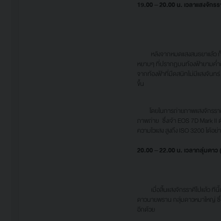
19.00 – 20.00 น. เวลาแสงจักรรา
หลังจากหมดแสงสนธยาแล้ว ก็มาถึงช่
หยาบๆ ที่ปรากฏบนท้องฟ้ายามค่ำคืน
จากท้องฟ้าที่มืดสนิทไม่มีแสงจั
ขึ้น
โดยในการถ่ายภาพแสงจักรราศีนั้น 
ภาพถ่าย ซึ่งเจ้า EOS 7D Mark ll 
ความไวแสง สูงถึง ISO 3200 ได้อย
20.
0
0 – 2
2
.
0
0 น. เวลากลุ่มดาว 
เมื่อสิ้นแสงจักรราศีไปแล้ว ทีนี้
ดาวนายพราน กลุ่มดาวหมาใหญ่ ซึ่งบ
อีกด้วย