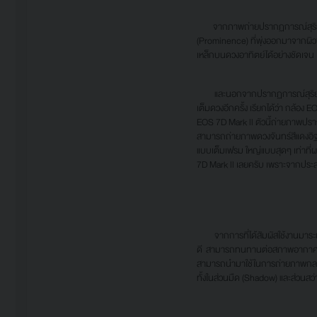
จากภาพถ่ายปรากฏการณ์สุริยุปรา
(Prominence) ที่พุ่งออกมาจากผิวข
เหล็กบนดวงอาทิตย์ได้อย่างชัดเจน
และนอกจากปรากฏการณ์สุริยุปราคา
เต็มดวงอีกครั้ง เรียกได้ว่า กล้อง E
EOS 7D Mark ll ตัวนี้ถ่ายภาพปร
สามารถถ่ายภาพดวงจันทร์สีแดงอิฐได้
แบบเต็มเฟรม ใหญ่แบบสุดๆ เท่าที
7D Mark ll เลยครับ เพราะจากประสบ
จากการที่ได้สัมผัสใช้งานมาระยะ
ดี สามารถทนทานต่อสภาพอากาศอันห
สามารถนำมาใช้ในการถ่ายภาพกลางค
ทั้งในส่วนมืด (Shadow) และส่วนสว