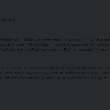
 (Twilight)
์ในช่วงเย็นนั้น ซึ่งเป็นช่วงหลังจากดวงอาทิตย์ตกไปแล้ว ประมาณ 10 – 15 นาที ขณะนั้นท
ัดกับแสงสีน้ำเงินอมม่วง ท้องฟ้าจะมีสีสันโดดเด่นมากกว่าท้องฟ้าในตอนกลางวันหรือตอนฟ้ามืดส
อกใช้ Color space (หรือพิกัดสี) แบบ Adobe RGB เพื่อให้มีขอบเขตของเฉดสีที่กว้างเหมาะกับ
เจ้า EOS 7D Mark II ในการถ่ายภาพภายใต้สภาพแสงน้อยๆ คือ กล้องเซ็นเซอร์แบบ APS-C 
ก็บรายละเอียดของแสง (Dynamic Range) ที่กว้าง สามารถเก็บรายละเอียดทั้งในส่วนมืด (Shado
ียดในส่วนต่างๆ ต้องขอยกนิ้วให้เลย โดยเฉพาะในส่วนของ Shadow ซึ่งทำได้ดีมากจริงๆ ครับ