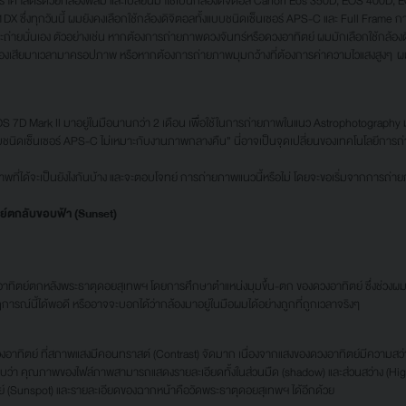
สตร์ด้วยกล้องฟิล์ม และเปลี่ยนมาใช้เป็นกล้องดิจิตอล Canon Eos 350D, EOS 400D,
 ซึ่งทุกวันนี้ ผมยังคงเลือกใช้กล้องดิจิตอลทั้งแบบชนิดเซ็นเซอร์ APS-C และ Full Frame การจะ
ถ่ายนั่นเอง ตัวอย่างเช่น หากต้องการถ่ายภาพดวงจันทร์หรือดวงอาทิตย์ ผมมักเลือกใช้กล้อ
ม่ต้องเสียมาเวลามาครอปภาพ หรือหากต้องการถ่ายภาพมุมกว้างที่ต้องการค่าความไวแสงสูงๆ ผม
7D Mark II มาอยู่ในมือนานกว่า 2 เดือน เพื่อใช้ในการถ่ายภาพในแนว Astrophotography ม
บบชนิดเซ็นเซอร์ APS-C ไม่เหมาะกับงานภาพกลางคืน” นี่อาจเป็นจุดเปลี่ยนของเทคโนโลยีการถ่
ี่ได้จะเป็นยังไงกันบ้าง และจะตอบโจทย์ การถ่ายภาพแนวนี้หรือไม่ โดยจะขอเริ่มจากการถ่ายภ
ย์ตกลับขอบฟ้า (Sunset)
ตย์ตกหลังพระธาตุดอยสุเทพฯ โดยการศึกษาตำแหน่งมุมขึ้น-ตก ของดวงอาทิตย์ ซึ่งช่วงผมที่
ารณ์นี้ได้พอดี หรืออาจจะบอกได้ว่ากล้องมาอยู่ในมือผมได้อย่างถูกที่ถูกเวลาจริงๆ
ตย์ ที่สภาพแสงมีคอนทราสต์ (Contrast) จัดมาก เนื่องจากแสงของดวงอาทิตย์มีความสว่าง
 คุณภาพของไฟล์ภาพสามารถแสดงรายละเอียดทั้งในส่วนมืด (shadow) และส่วนสว่าง (Highlig
์ (Sunspot) และรายละเอียดของฉากหน้าคือวัดพระธาตุดอยสุเทพฯ ได้อีกด้วย