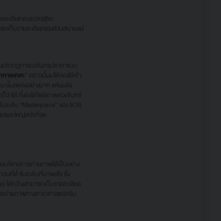
ละเอียดของเปลวสุริยะ
ามารถเก็บรายละเอียดของส่วนสนามแม่
นช่วงปรากฏการณ์จันทรุปราคาแบบ
ถูกกาลเทศะ
” คราวนี้ผมได้ลองใช้เจ้า
ณะนั้นลดลงอย่างมาก แต่ผมยัง
ว่าได้ ทั้งยังได้ไฟล์ภาพดวงจันทร์
งในระดับ “Masterpiece” ของ EOS
ร์และใหญ่สะใจที่สุด
อบโจทย์การถ่ายภาพได้เป็นอย่าง
่ต่ำในระดับที่น่าพอใจ ซึ่ง
) ได้กว้างสามารถเก็บรายละเอียด
้านการถ่ายภาพทางดาราศาสตร์ครับ