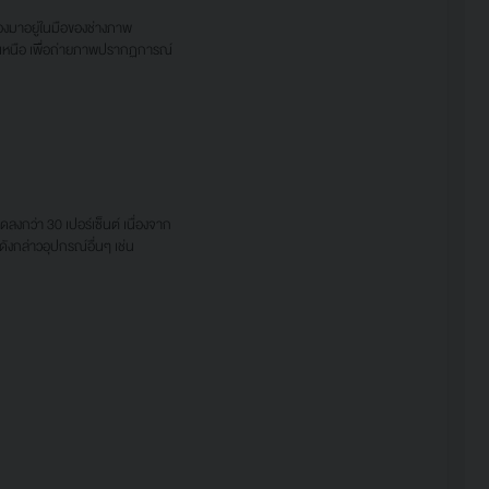
งมาอยู่ในมือของช่างภาพ
กเหนือ เพื่อถ่ายภาพปรากฏการณ์
กว่า 30 เปอร์เซ็นต์ เนื่องจาก
ังกล่าวอุปกรณ์อื่นๆ เช่น