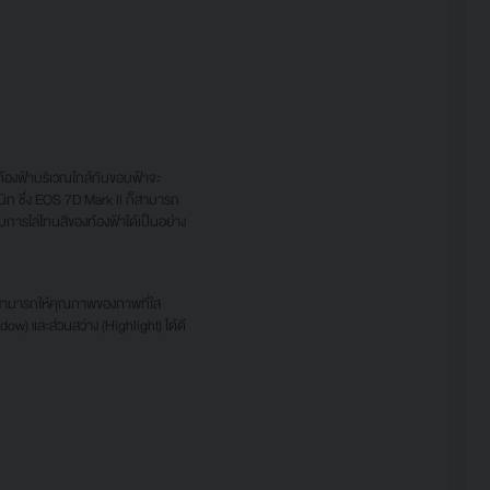
้องฟ้าบริเวณใกล้กับขอบฟ้าจะ
นิท ซึ่ง EOS 7D Mark ll ก็สามารถ
การไล่โทนสีของท้องฟ้าได้เป็นอย่าง
สามารถให้คุณภาพของภาพที่ใส
w) และส่วนสว่าง (Highlight) ได้ดี