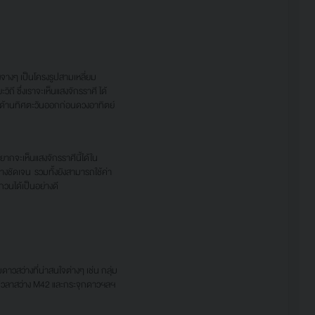
จางๆ เป็นโครงรูปสามเหลี่ยม
 ซึ่งเราจะเห็นแสงจักรราศี ได้
ะด้านทิศตะวันออกก่อนดวงอาทิตย์
กจะเห็นแสงจักรราศีนี้ได้ใน
างชัดเจน รวมทั้งยังสามารถใช้ค่า
วนได้เป็นอย่างดี
วสว่างที่น่าสนใจต่างๆ เช่น กลุ่ม
เนบิวลาสว่าง M42 และกระจุกดาวฯลฯ