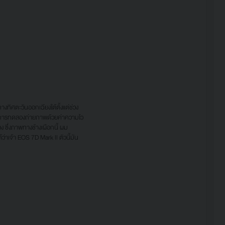
ทิศตะวันออกเฉียงใต้ตั้งแต่ช่วง
 จากการทดลองถ่ายภาพด้วยค่าความไว
 ซึ่งภาพทางช้างเผือกนี้ ผม
่าเจ้า EOS 7D Mark ll ตัวนี้มัน