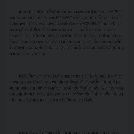
เมื่อก่อนผมไม่เคยเห็นถึงความแตกต่างของ full frame และ APS-C
ด้วยก่อนหน้านี้ผมใช้ Canon EOS 60D แล้วใช้เลนส์คูณ ก็คิดว่าน่าจะได้
ระยะภาพที่เท่ากันอยู่ดี แต่พอได้เริ่มใช้ Canon EOS 6D ทำให้ผมเปลี่ยน
ความรู้สึกนั้นไปโดยสิ้นเชิง เพราะความต่างของ เซ็นเซอร์รับภาพ full
frame สามารถเก็บรายละเอียดภาพได้ดีกว่า อีกทั้งยังรับแสงได้มากกว่า
ซึ่งเวลาที่ผมเจอภาพประทับใจเวลากำลังเดินทางท่องเที่ยว มันเหมือนได้
เก็บภาพที่เรามองเห็นด้วยตามาจริงๆ ที่เต็มไปด้วยรายละเอียดเล็กน้อยๆ
ตามจุดต่างๆ ของภาพ
และสิ่งที่แตกต่างอีกอย่างคือ depth of field เมื่อก่อนผมมักจะคิดว่า
ระยะเลนส์ของกล้องตัวคูณ พอใส่เลนส์ตัวคูณก็ได้ระยะที่เท่ากันอยู่ดี แต่
ผิดเลยครับ มันทำให้ภาพดูมีความชัดลึกชัดตื้นที่มากขึ้น เพราะระยะของ
กล้องต่อตัว subject มันมีย่นระยะลง ทำให้มีระยะชัดตื้นที่มากขึ้น เมื่อเอา
ไปถ่ายคน จึงได้แบคกราวด์ด้านหลังที่เบลอมากยิ่งขึ้น
แล้วข้อดีของ full frame ที่สำคัญคือ การรับแสงได้มากกว่า ด้วย