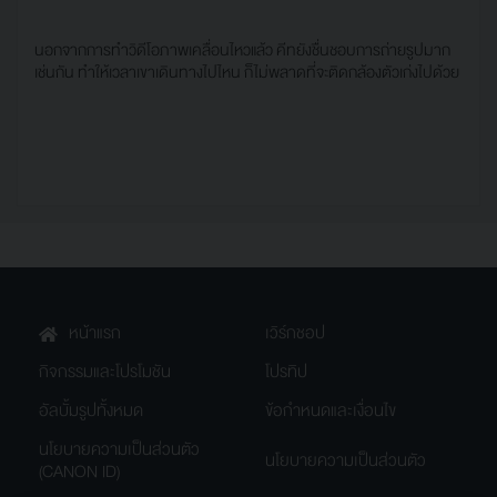
นอกจากการทำวิดีโอภาพเคลื่อนไหวแล้ว คีทยังชื่นชอบการถ่ายรูปมาก
เช่นกัน ทำให้เวลาเขาเดินทางไปไหน ก็ไม่พลาดที่จะติดกล้องตัวเก่งไปด้วย
หน้าแรก
เวิร์กชอป
กิจกรรมและโปรโมชัน
โปรทิป
อัลบั้มรูปทั้งหมด
ข้อกำหนดและเงื่อนไข
นโยบายความเป็นส่วนตัว
นโยบายความเป็นส่วนตัว
(CANON ID)