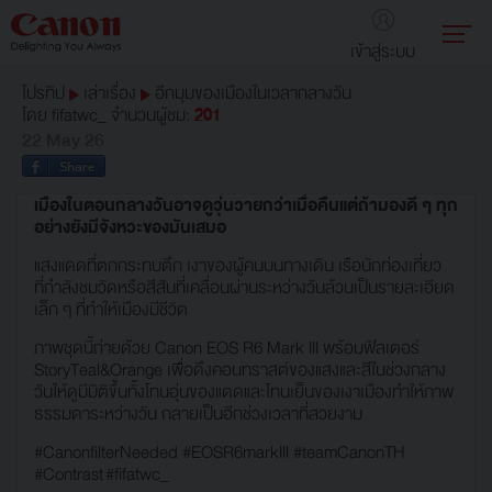
เข้าสู่ระบบ
โปรทิป
เล่าเรื่อง
อีกมุมของเมืองในเวลากลางวัน
โดย
fifatwc_
จำนวนผู้ชม:
201
22 May 26
เมืองในตอนกลางวันอาจดูวุ่นวายกว่าเมื่อคืนแต่ถ้ามองดี ๆ ทุก
อย่างยังมีจังหวะของมันเสมอ
แสงแดดที่ตกกระทบตึก เงาของผู้คนบนทางเดิน เรือนักท่องเที่ยว
ที่กำลังชมวัดหรือสีสันที่เคลื่อนผ่านระหว่างวันล้วนเป็นรายละเอียด
เล็ก ๆ ที่ทำให้เมืองมีชีวิต
ภาพชุดนี้ถ่ายด้วย Canon EOS R6 Mark III พร้อมฟิลเตอร์
StoryTeal&Orange เพื่อดึงคอนทราสต์ของแสงและสีในช่วงกลาง
วันให้ดูมีมิติขึ้นทั้งโทนอุ่นของแดดและโทนเย็นของเงาเมืองทำให้ภาพ
ธรรมดาระหว่างวัน กลายเป็นอีกช่วงเวลาที่สวยงาม
#CanonfilterNeeded #EOSR6markIII #teamCanonTH
#Contrast #fifatwc_