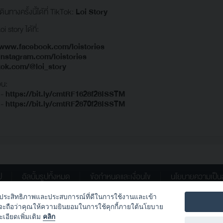
ทางครั้งนี้ได้ที่ TikTok:
Loi Story
 story ได้ที่:
/www.facebook.com/loistories
instagram.com/loistories
tok.com/@loi_story
อน:
 -
https://bit.ly/cmtRF1628f28ISSTM
 -
https://bit.ly/cmtRF2870f28ISSTM
ป
อัลบั้มรูปทั้งหมด
ข้อกำหนดและเงื่อนไข
นโยบายความเป็น
อเพิ่มประสิทธิภาพและประสบการณ์ที่ดีในการใช้งานและเข้า
Canon.Thailand
Canon_Thailand
้จะถือว่าคุณให้ความยินยอมในการใช้คุกกี้ภายใต้นโยบาย
ะเอียดเพิ่มเติม
คลิก