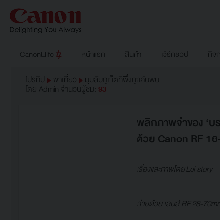
CanonLlife
หน้าแรก
สินค้า
เวิร์กชอป
กิจ
โปรทิป
พาเที่ยว
มุมลับภูเก็ตที่พึ่งถูกค้นพบ
โดย Admin
จำนวนผู้ชม:
93
พลิกภาพจำของ ‘บรรย
ด้วย Canon RF 16
เรื่องและภาพโดย Loi story
ถ่ายด้วย เลนส์ RF 28-70mm