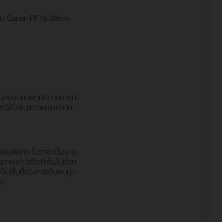
ขาหยิบ Canon RF16-28mm
รฐานครอบคลุมทุกสถานการณ์
พและวิดีโอในสภาพแสงหลาก
คยสังเกต ไม่ว่าจะเป็น ย่าน
นภาพและวิดีโอที่เต็มไปด้วย
ป็นพื้นที่ของการค้นพบมุม
ัน