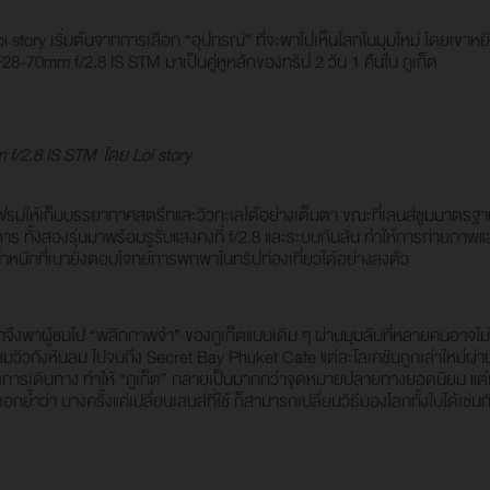
oi story เริ่มต้นจากการเลือก “อุปกรณ์” ที่จะพาไปเห็นโลกในมุมใหม่ โดยเ
8-70mm f/2.8 IS STM มาเป็นคู่หูหลักของทริป 2 วัน 1 คืนใน ภูเก็ต
 f/2.8 IS STM โดย Loi story
ดเฟรมให้เก็บบรรยากาศสตรีทและวิวทะเลได้อย่างเต็มตา ขณะที่เลนส์ซูมมาต
าร ทั้งสองรุ่นมาพร้อมรูรับแสงคงที่ f/2.8 และระบบกันสั่น ทำให้การถ่ายภา
้งน้ำหนักที่เบายังตอบโจทย์การพกพาในทริปท่องเที่ยวได้อย่างลงตัว
 เขาจึงพาผู้ชมไป “พลิกภาพจำ” ของภูเก็ตแบบเดิม ๆ ผ่านมุมลับที่หลายคนอาจไม่เ
ุดชมวิวกังหันลม ไปจนถึง Secret Bay Phuket Cafe แต่ละโลเคชันถูกเล่าใหม่ผ่า
องการเดินทาง ทำให้ “ภูเก็ต” กลายเป็นมากกว่าจุดหมายปลายทางยอดนิยม แต่เ
งตอกย้ำว่า บางครั้งแค่เปลี่ยนเลนส์ที่ใช้ ก็สามารถเปลี่ยนวิธีมองโลกทั้งใบได้เช่นก