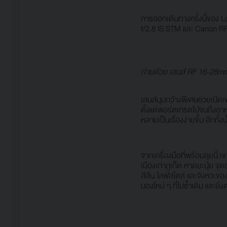
การออกเดินทางครั้งนี้ของ L
f/2.8 IS STM และ Canon RF2
ถ่ายด้วย เลนส์ RF 16-28mm
เลนส์มุมกว้างพิเศษช่วยเปิ
ตั้งแต่พอร์ตเทรตไปจนถึงอาห
หลายเป็นเรื่องง่ายขึ้น อีกทั
จากเครื่องมือที่พร้อมลุยนี้
เมืองเก่าภูเก็ต หาดยะนุ้ย จ
สีสัน ไลฟ์สไตล์ และจังหวะข
มองใหม่ ๆ ที่ไม่ซ้ำเดิม และยิ่