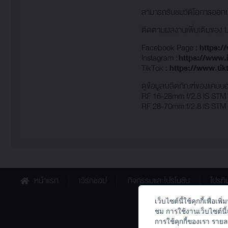
สามารถรับชมวิดิโอการออกเดิน
ติดตามผลงานเพิ่มเติมของ Loi
Facebook Page :
https:/
Instagram :
https://www.
TikTok :
https://www.tik
ดูข้อมูลผลิตภัณฑ์ของแคนน
RF 16-28mm f/2.8 IS STM
RF 28-70mm f/2.8 IS STM
หน้าแรก
เวิร์กชอป
กิจกรรมและโปรโมชัน
โปรทิ
เว็บไซต์นี้ใช้คุกกี้เพื่
th.canon
ชม การใช้งานเว็บไซต์นี
การใช้คุกกี้ของเรา รายล