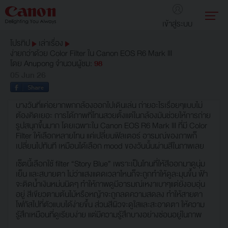
เข้าสู่ระบบ
โปรทิป
เล่าเรื่อง
ง่ายกว่าด้วย Color Filter ใน Canon EOS R6 Mark III
โดย
Anupong
จำนวนผู้ชม:
98
05 Jun 26
บางวันที่แค่อยากพกกล้องออกไปเดินเล่น ถ่ายอะไรเรื่อยๆแบบไม่
ต้องคิดเยอะ การได้ภาพที่โทนสวยตั้งแต่ในกล้องมันช่วยให้การถ่าย
รูปสนุกขึ้นมาก โดยเฉพาะใน Canon EOS R6 Mark III ที่มี Color
Filter ให้เลือกหลายโทน แค่เปลี่ยนฟิลเตอร์ อารมณ์ของภาพก็
เปลี่ยนไปทันที เหมือนได้เลือก mood ของวันนั้นผ่านสีในภาพเลย
เซ็ตนี้เลือกใช้ filter “Story Blue” เพราะเป็นโทนที่ให้สีออกมาดูนุ่ม
เย็น และสบายตา ไม่ว่าแสงแดดเวลาไหนก็จะถูกทำให้ดูละมุนขึ้น ฟ้า
จะติดน้ำเงินหม่นนิดๆ ทำให้ภาพดูมีอารมณ์เหงาเบาๆแต่ยังอบอุ่น
อยู่ สีเขียวตามต้นไม้หรือหญ้าจะถูกลดความสดลง ทำให้สายตา
โฟกัสไปที่ตัวแบบได้ง่ายขึ้น ส่วนสีผิวจะดูใสและสะอาดตา ให้ความ
รู้สึกเหมือนที่ดูเรียบง่าย แต่มีความรู้สึกบางอย่างซ่อนอยู่ในภาพ