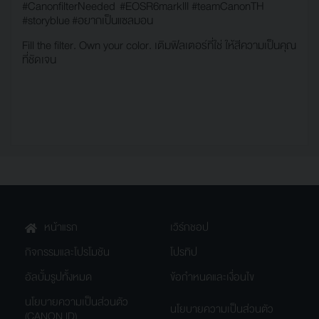
#CanonfilterNeeded #EOSR6markIII #teamCanonTH
#storyblue
#อยากเป็นแซลมอน
Fill the filter. Own your color. เติมฟิลเตอร์ที่ใช่ ให้สีความเป็นคุณ
ที่ชัดเจน
หน้าแรก
เวิร์กชอป
กิจกรรมและโปรโมชัน
โปรทิป
อัลบั้มรูปทั้งหมด
ข้อกำหนดและเงื่อนไข
นโยบายความเป็นส่วนตัว
นโยบายความเป็นส่วนตัว
(CANON ID)