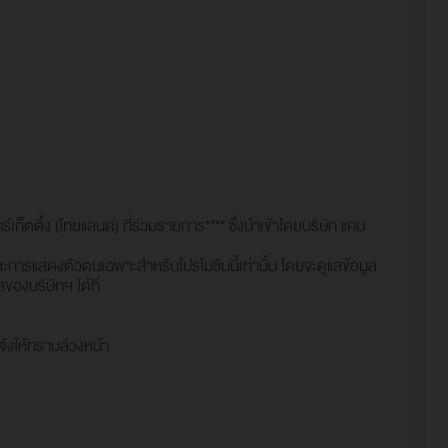
ก็ตติ้ง (ไทยแลนด์) ที่ร่วมรายการ**** ซึ่งนำเข้าโดยบริษัท แคน
ละการแสดงตัวตนเฉพาะสำหรับโปรโมชันนี้เท่านั้น โดยจะดูแลข้อมูล
องบริษัทฯ ได้ที่
จ้งให้ทราบล่วงหน้า