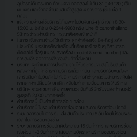
อุปกรณ์กันกระแทก กำหนดขนาดกล่องไม่เกิน 31 * 46 *20 ( เซ็น
ติเมตร) และจำกัดจำนวนสินค้าสูงสุด 4 รายการ (ชิ้น) ต่อ 1
กล่อง
แจ้งความจำนงใช้บริการได้เฉพาะในวันจันทร์-ศุกร์ เวลา 8:30-
15:00 น. ได้ที่โทร 0-2344-9988 หรือ Line @ canonthailand
วิธีการชำระค่าบริการ กรุณาติดต่อเจ้าหน้าที่
ในการแจ้งความจำนงใช้บริการ ลูกค้าต้องแจ้ง ชื่อ-ที่อยู่ รหัส
ไปรษณีย์ เบอร์โทรศัพท์เคลื่อนที่หรือเบอร์โทรอื่นๆ ที่สามารถ
ติดต่อได้ ชื่อรุ่นหมายเลขเครื่อง (model & serial number) และ
รายละเอียดอาการเสียของสินค้าที่ส่งซ่อม
บริษัทฯ จะดำเนินการประสานงานให้บริษัทรับขนส่งไปรับสินค้า
หลังจากที่ลูกค้าชำระค่าบริการแล้วเท่านั้น และบริษัทรับขนส่งจะ
เข้ารับสินค้าในวันถัดไป ทั้งนี้ ค่าบริการที่ชำระแล้วไม่สามารถคืนได้
หากลูกค้าเปลี่ยนใจ ยกเลิก หรือไม่ทำตามเงื่อนไขการให้บริการ
บริษัทฯ จะชดเชยค่าเสียหายตามวงเงินที่บริษัทรับขนส่งกำหนดไว้
สูงสุดที่ 2,000 บาทต่อครั้ง
ค่าบริการนี้ เป็นค่าบริการต่อ 1 กล่อง
ค่าบริการนี้ ไม่รวมค่าบริการซ่อมด่วนและค่าบริการซ่อมปรกติ
ระยะเวลารวมในการ รับ-ส่ง สินค้าประมาณ 5 วัน โดยไม่รวมระยะ
เวลาในการซ่อมของช่าง
ระยะเวลาบริการซ่อมปกติประมาณ 15 วันทำการ และบริการซ่อม
เร่งด่วน 1-3 วันทำการ (สอบถามอัตราค่าบริการซ่อมเร่งด่วน