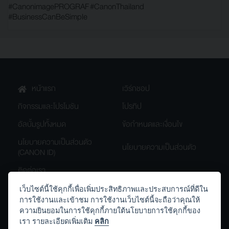
#CanonimagePROGRAF
#CanonThailand
#BusinessCanBeSimple
หน้าแรก
เวิร์กชอป
กิจกรรมและโปรโมชัน
โปรทิป
อัลบั้มรูปทั้งหมด
ข้อกำหนดและเงื่อนไข
นโยบายความเป็นส่วนตัว
นโยบายความเป็นส่วนตัว
(CANON ID)
ติดต่อเรา
เว็บไซต์นี้ใช้คุกกี้เพื่อเพิ่มประสิทธิภาพและประสบการณ์ที่ดีใน
การใช้งานและเข้าชม การใช้งานเว็บไซต์นี้จะถือว่าคุณให้
th.canon
Canon.Thailand
ความยินยอมในการใช้คุกกี้ภายใต้นโยบายการใช้คุกกี้ของ
เรา รายละเอียดเพิ่มเติม
คลิก