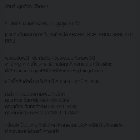
สำหรับลูกค้าคนพิเศษ !!
รับสิทธิ์!! ผ่อนชำระ 0% นานสูงสุด 10 เดือน
[รายละเอียดธนาคารที่ผ่อนชำระได้ KBANK, SCB, KRUNGSRI, KTC,
BBL]
พร้อมรับฟรี!! ประกันตัวเครื่องพร้อมหัวพิมพ์ 3 ปี
งานใหญ่แค่ไหนก็จบง่าย ใช้งานได้ทุกที่ ครบจบในเครื่องเดียว
ด้วย Canon imagePROGRAF
#GetBigThingsDone
(เมื่อซื้อสินค้าตั้งแต่วันที่ 1 มี.ค. 2566 – 31 มี.ค. 2566)
สนใจติดต่อสอบถามเพิ่มเติมได้ที่
คุณกำธร วิลยาลัย 090-198-5089
คุณสุภัทร อินทรกำแหง 085-911-6493
คุณกันต์ชลัช เพชรวารา 085-111-0447
*เงื่อนไขเป็นไปตามที่บริษัทฯ กำหนด และบริษัทฯมีสิทธิ์เปลี่ยนแปลง
เงื่อนไขโดยไม่ต้องแจ้งล่วงหน้า