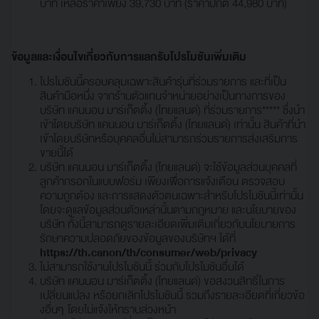
บาท เหลือราคาเพียง 39,730 บาท (ราคาปกติ 44,980 บาท)
ข้อมูลและเงื่อนไขเกี่ยวกับการแลกรับโปรโมชันเพิ่มเติม
โปรโมชันนี้ครอบคลุมเฉพาะสินค้ารุ่นที่ร่วมรายการ และที่เป็น
สินค้ามือหนึ่ง จากร้านตัวแทนจำหน่ายอย่างเป็นทางการของ
บริษัท แคนนอน มาร์เก็ตติ้ง (ไทยแลนด์) ที่ร่วมรายการ***** ซึ่งนำ
เข้าโดยบริษัท แคนนอน มาร์เก็ตติ้ง (ไทยแลนด์) เท่านั้น สินค้าที่นำ
เข้าโดยบริษัทหรือบุคคลอื่นไม่สามารถร่วมรายการส่งเสริมการ
ขายนี้ได้
บริษัท แคนนอน มาร์เก็ตติ้ง (ไทยแลนด์) จะใช้ข้อมูลส่วนบุคคลที่
ลูกค้ากรอกในแบบฟอร์ม เพียงเพื่อการแจ้งเตือน ตรวจสอบ
ความถูกต้อง และการแสดงตัวตนเฉพาะสำหรับโปรโมชันนี้เท่านั้น
โดยจะดูแลข้อมูลส่วนตัวเหล่านั้นตามกฎหมาย และนโยบายของ
บริษัท ทั้งนี้สามารถดูรายละเอียดเพิ่มเติมเกี่ยวกับนโยบายการ
รักษาความปลอดภัยของข้อมูลของบริษัทฯ ได้ที่
https://th.canon/th/consumer/web/privacy
ไม่สามารถใช้งานโปรโมชันนี้ ร่วมกับโปรโมชันอื่นได้
บริษัท แคนนอน มาร์เก็ตติ้ง (ไทยแลนด์) ขอสงวนสิทธิ์ในการ
เปลี่ยนแปลง หรือยกเลิกโปรโมชันนี้ รวมถึงรายละเอียดที่เกี่ยวข้อ
งอื่นๆ โดยไม่แจ้งให้ทราบล่วงหน้า