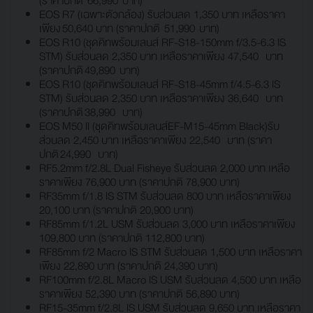
(ราคาปกติ 66,990 บาท)
EOS R7 (เฉพาะตัวกล้อง) รับส่วนลด 1,350 บาท เหลือราคา
เพียง 50,640 บาท (ราคาปกติ 51,990 บาท)
EOS R10 (ชุดคิทพร้อมเลนส์ RF-S18-150mm f/3.5-6.3 IS
STM) รับส่วนลด 2,350 บาท เหลือราคาเพียง 47,540 บาท
(ราคาปกติ 49,890 บาท)
EOS R10 (ชุดคิทพร้อมเลนส์ RF-S18-45mm f/4.5-6.3 IS
STM) รับส่วนลด 2,350 บาท เหลือราคาเพียง 36,640 บาท
(ราคาปกติ 38,990 บาท)
EOS M50 II (ชุดคิทพร้อมเลนส์EF-M15-45mm Black)รับ
ส่วนลด 2,450 บาท เหลือราคาเพียง 22,540 บาท (ราคา
ปกติ 24,990 บาท)
RF5.2mm f/2.8L Dual Fisheye รับส่วนลด 2,000 บาท เหลือ
ราคาเพียง 76,900 บาท (ราคาปกติ 78,900 บาท)
RF35mm f/1.8 IS STM รับส่วนลด 800 บาท เหลือราคาเพียง
20,100 บาท (ราคาปกติ 20,900 บาท)
RF85mm f/1.2L USM รับส่วนลด 3,000 บาท เหลือราคาเพียง
109,800 บาท (ราคาปกติ 112,800 บาท)
RF85mm f/2 Macro IS STM รับส่วนลด 1,500 บาท เหลือราคา
เพียง 22,890 บาท (ราคาปกติ 24,390 บาท)
RF100mm f/2.8L Macro IS USM รับส่วนลด 4,500 บาท เหลือ
ราคาเพียง 52,390 บาท (ราคาปกติ 56,890 บาท)
RF15-35mm f/2.8L IS USM รับส่วนลด 9,650 บาท เหลือราคา