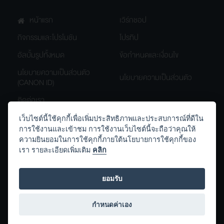
หน้าแรก
เวิร์กชอป
กิจกรรมและโปรโมชัน
โปรทิป
อัลบั้มรูปทั้งหมด
ข้อกำหนดและเงื่อนไข
นโยบายความเป็นส่วนตัว
นโยบายความเป็นส่วนตัว
(CANON ID)
ติดต่อเรา
เว็บไซต์นี้ใช้คุกกี้เพื่อเพิ่มประสิทธิภาพและประสบการณ์ที่ดีใน
การใช้งานและเข้าชม การใช้งานเว็บไซต์นี้จะถือว่าคุณให้
th.canon
Canon.Thailand
ความยินยอมในการใช้คุกกี้ภายใต้นโยบายการใช้คุกกี้ของ
เรา รายละเอียดเพิ่มเติม
คลิก
Canon_Thailand
ยอมรับ
กำหนดค่าเอง
สงวนลิขสิทธิ์ © 2569 บริษัท แคนนอน มาร์เก็ตติ้ง (ไทยแลนด์) จำกัด