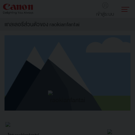
เข้าสู่ระบบ
แกลเลอรีส่วนตัวของ raokianfantai
raokianfantai
โดย raokianfantai