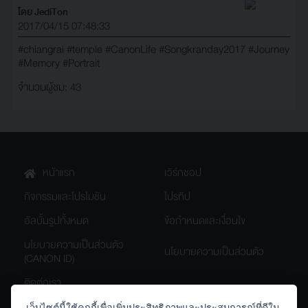
โดย JediTon
2017/04/15 07:48:33
#chiangrai
#temple
#CanonLife
#Songkranday2017
#Journey
#Memory
#Portrait
จำนวนผู้ชม: 43
หน้าแรก
เวิร์กชอป
กิจกรรมและโปรโมชัน
โปรทิป
อัลบั้มรูปทั้งหมด
ข้อกำหนดและเงื่อนไข
นโยบายความเป็นส่วนตัว
นโยบายความเป็นส่วนตัว
(CANON ID)
ติดต่อเรา
เว็บไซต์นี้ใช้คุกกี้เพื่อเพิ่มประสิทธิภาพและประสบการณ์ที่ดีใน