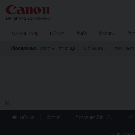
CanonLlife
หน้าแรก
สินค้า
เวิร์กชอป
กิจ
เลือกแสดงผล:
ล่าสุด
จำนวนผู้ชม
ระดับคะแนน
แสดงผลตามช่
โดย Siraphob Tatiyarat
2021/04/07 16:12:20
หน้าแรก
เวิร์กชอป
กิจกรรมและโปรโมชัน
โปรทิ
th.canon