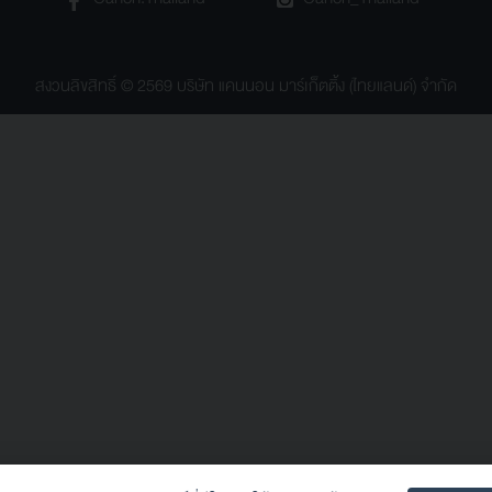
สงวนลิขสิทธิ์ © 2569 บริษัท แคนนอน มาร์เก็ตติ้ง (ไทยแลนด์) จำกัด