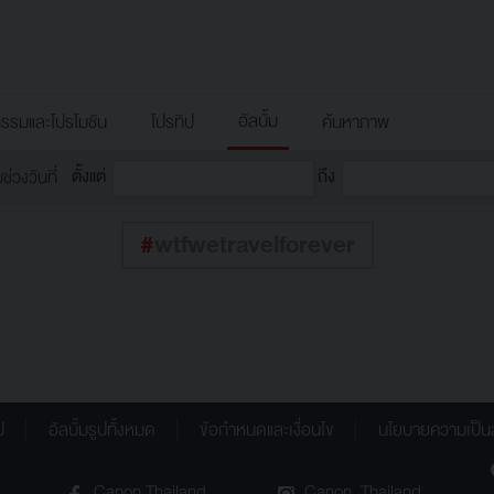
อัลบั้ม
กรรมและโปรโมชัน
โปรทิป
ค้นหาภาพ
ตั้งแต่
ถึง
วงวันที่
#
wtfwetravelforever
ป
อัลบั้มรูปทั้งหมด
ข้อกำหนดและเงื่อนไข
นโยบายความเป็น
Canon.Thailand
Canon_Thailand