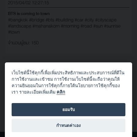
2015/04/02 12:27:15
BTS is coming to town
#bangkok
#bridge
#bts
#building
#car
#city
#cityscape
#landscape
#mahanakorn
#morning
#road
#sun
#sunrise
#town
จำนวนผู้ชม: 150
เว็บไซต์นี้ใช้คุกกี้เพื่อเพิ่มประสิทธิภาพและประสบการณ์ที่ดีใน
โดย popumon
การใช้งานและเข้าชม การใช้งานเว็บไซต์นี้จะถือว่าคุณให้
2015/02/27 21:55:13
ความยินยอมในการใช้คุกกี้ภายใต้นโยบายการใช้คุกกี้ของ
เรา รายละเอียดเพิ่มเติม
คลิก
#bridge
#lifester
#mandalay
#myanmar
#popumon
#somethingred
ยอมรับ
จำนวนผู้ชม: 201
กำหนดค่าเอง