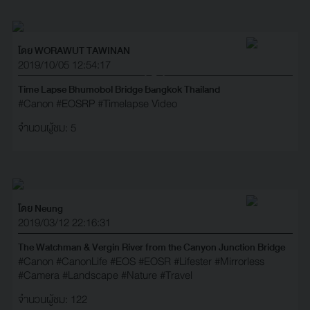
โดย WORAWUT TAWINAN
2019/10/05 12:54:17
Time Lapse Bhumobol Bridge Bangkok Thailand
#Canon
#EOSRP
#Timelapse Video
จำนวนผู้ชม: 5
โดย Neung
2019/03/12 22:16:31
The Watchman & Vergin River from the Canyon Junction Bridge
#Canon
#CanonLife
#EOS
#EOSR
#Lifester
#Mirrorless
#Camera
#Landscape
#Nature
#Travel
จำนวนผู้ชม: 122