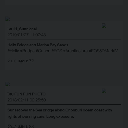
โดย H_Sutthichai
2019/01/27 11:07:48
Helix Bridge and Marina Bay Sands
#Helix
#Bridge
#Canon
#EOS
#Architecture
#EOS5DMarkIV
จำนวนผู้ชม: 72
โดย FUN FUN PHOTO
2018/02/11 02:25:50
Sunset over the Sea bridge along Chonburi ocean coast with
lights of passing cars. Long exposure.
จำนวนผู้ชม: 83