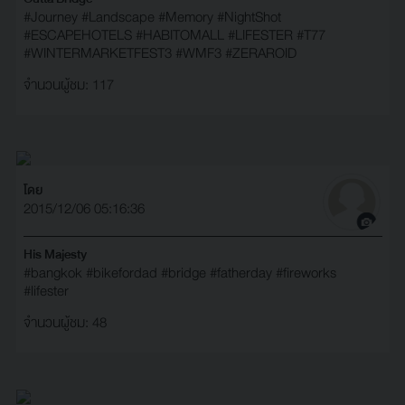
#Journey
#Landscape
#Memory
#NightShot
#‎ESCAPEHOTELS‬
#‎HABITOMALL‬
#‎LIFESTER‬
#‎T77‬
#‎WINTERMARKETFEST3‬
#‎WMF3‬
#‎ZERAROID‬
จำนวนผู้ชม: 117
โดย
2015/12/06 05:16:36
His Majesty
#bangkok
#bikefordad
#bridge
#fatherday
#fireworks
#lifester
จำนวนผู้ชม: 48