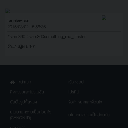
โดย siam360
2015/03/02 15:56:36
#siam360
#siam360something_red_lifester
จำนวนผู้ชม: 101
หน้าแรก
เวิร์กชอป
กิจกรรมและโปรโมชัน
โปรทิป
อัลบั้มรูปทั้งหมด
ข้อกำหนดและเงื่อนไข
นโยบายความเป็นส่วนตัว
นโยบายความเป็นส่วนตัว
(CANON ID)
ติดต่อเรา