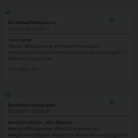
โดย Nikkasit Motographer
2015/07/18 04:00:01
Twin Fighter
#lifester
#Motographer
#Nikkasit
#ravanstudio
#singhaworldofspeed
#streetshot
#swos
#swosmotogp2015
#thailandmotographer
จำนวนผู้ชม: 224
โดย Nikkasit Motographer
2015/07/17 17:28:29
Behind the Winner : Marc Marquez
#lifester
#Motographer
#Nikkasit
#ravanstudio
#singhaworldofspeed
#streetshot
#swos
#swowmotogp2015