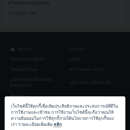
#Thailandmotographer
จำนวนผู้ชม: 242
หน้าแรก
เวิร์กชอป
กิจกรรมและโปรโมชัน
โปรทิป
อัลบั้มรูปทั้งหมด
ข้อกำหนดและเงื่อนไข
นโยบายความเป็นส่วนตัว
นโยบายความเป็นส่วนตัว
(CANON ID)
ติดต่อเรา
เว็บไซต์นี้ใช้คุกกี้เพื่อเพิ่มประสิทธิภาพและประสบการณ์ที่ดีใน
การใช้งานและเข้าชม การใช้งานเว็บไซต์นี้จะถือว่าคุณให้
th.canon
Canon.Thailand
ความยินยอมในการใช้คุกกี้ภายใต้นโยบายการใช้คุกกี้ของ
เรา รายละเอียดเพิ่มเติม
คลิก