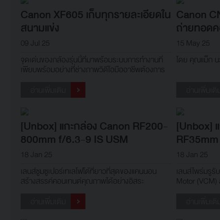
Canon XF605 เก็บทุกรายละเอียดใน
Canon CN
สนามแข่ง
ถ่ายทอดคอ
09 Jul 25
15 May 25
จุดเด่นของกล้องรุ่นนี้ที่มาพร้อมระบบการทำงานที่
โดย คุณแม็ก น
เพียบพร้อมอย่างที่ช่างภาพวิดีโอมืออาชีพต้องการ
แต่ใช้งานง่าย คล่องตัว
อ่านเพิ่มเติม
อ่านเพิ่มเติ
[Unbox] แกะกล่อง Canon RF200-
[Unbox] 
800mm f/6.3-9 IS USM
RF35mm 
18 Jan 25
18 Jan 25
เลนส์ซูมซูเปอร์เทเลโฟโต้ที่ยาวที่สุดของแคนนอน
เลนส์ไพร์มรูรั
สร้างสรรค์คอนเทนต์คุณภาพได้อย่างอิสระ
Motor (VCM) 
อ่านเพิ่มเติม
อ่านเพิ่มเติ