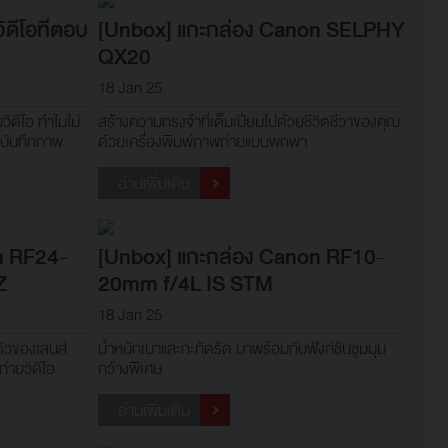
ดีโอที่ตอบ
[Unbox] แกะกล่อง Canon SELPHY
QX20
18 Jan 25
ิดีโอ ทำไมไม่
สร้างความทรงจำที่เต็มเปี่ยมไปด้วยชีวิตชีวาของคุณ
รบันทึกภาพ
ด้วยเครื่องพิมพ์ภาพถ่ายแบบพกพา
วิดีโออย่าง
อ่านเพิ่มเติม
n RF24-
[Unbox] แกะกล่อง Canon RF10-
Z
20mm f/4L IS STM
18 Jan 25
ัวของเลนส์
น้ำหนักเบาและกะทัดรัด มาพร้อมกับฟังก์ชันซูมมุม
่ายวิดีโอ
กว้างพิเศษ
อ่านเพิ่มเติม