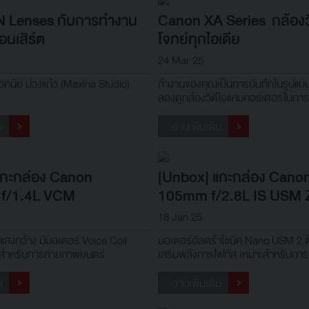
 Lenses กับการทำงาน
Canon XA Series กล้องวิ
นเสิร์ต
โจทย์ทุกไอเดีย
24 Mar 25
วศนัย ม่วงแก้ว (Maxina Studio)
ถ้างานของคุณเป็นการบันทึกในรูปแบบว
ลองดูกล้องวิดีโอแคมคอร์เดอร์ในกา
เพราะมันถูกออกแบบมาสำหรับการถ่าย
แท้จริง
ม
อ่านเพิ่มเติม
แกะกล่อง Canon
[Unbox] แกะกล่อง Cano
f/1.4L VCM
105mm f/2.8L IS USM 
18 Jan 25
บแสงกว้าง มีมอเตอร์ Voice Coil
มอเตอร์อัลตร้าโซนิค Nano USM 2 ต
สำหรับการถ่ายภาพยนตร์
เสริมพลังการโฟกัส เหมาะสำหรับการถ
ม
อ่านเพิ่มเติม