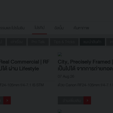
โปรทิป
กรรมและโปรโมชัน
อัลบั้ม
ค้นหาภาพ
ูป
เล่าเรื่อง
Pro Talk
Tips & Tricks
แนะนำสินค้า
i
 Real Commercial | RF
City, Precisely Framed 
ได้ ผ่าน Lifestyle
เป็นไปได้ จากการถ่ายทอ
ial
เมือง
07 Aug 26
F24-105mm f/4-7.1 IS STM
ด้วย Canon RF24-105mm f/4-7.1
ม
อ่านเพิ่มเติม