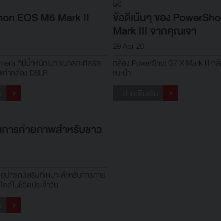
non EOS M6 Mark II
ข้อดีเน้นๆ ของ PowerSh
Mark III จากคุณเจา
29 Apr 20
mera ที่มีน้ำหนักเบา ขนาดกะทัดรัด
กล้อง PowerShot G7 X Mark III กล้อ
บเท่ากล้อง DSLR
แนะนำ
ม
อ่านเพิ่มเติม
องการถ่ายภาพสำหรับชาว
อุปกรณ์เสริมที่เหมาะสำหรับการถ่าย
ไตล์ในชีวิตประจำวัน
ม