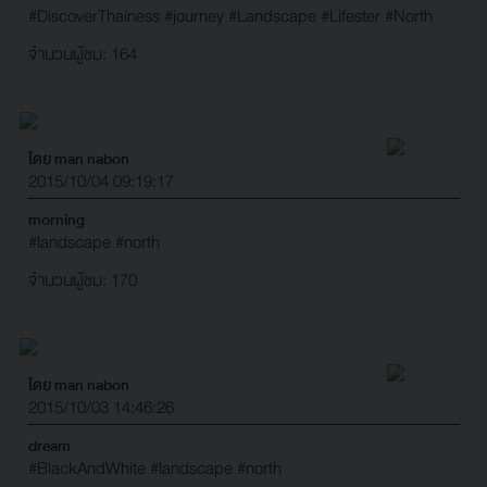
#DiscoverThainess
#journey
#Landscape
#Lifester
#North
จำนวนผู้ชม: 164
โดย man nabon
2015/10/04 09:19:17
morning
#landscape
#north
จำนวนผู้ชม: 170
โดย man nabon
2015/10/03 14:46:26
dream
#BlackAndWhite
#landscape
#north