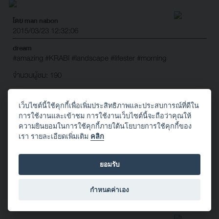
โดย man nabon
2015/03/23 12:32:06
dream
#amazing
#KRABI
#landscape
#lifester
#morning
จำนวนผู้ชม: 190
เว็บไซต์นี้ใช้คุกกี้เพื่อเพิ่มประสิทธิภาพและประสบการณ์ที่ดีใน
การใช้งานและเข้าชม การใช้งานเว็บไซต์นี้จะถือว่าคุณให้
โดย man nabon
ความยินยอมในการใช้คุกกี้ภายใต้นโยบายการใช้คุกกี้ของ
2015/03/23 08:06:57
เรา รายละเอียดเพิ่มเติม
คลิก
ดับร้อน
#lifester
#portrait
#streetshot
ยอมรับ
จำนวนผู้ชม: 544
กำหนดค่าเอง