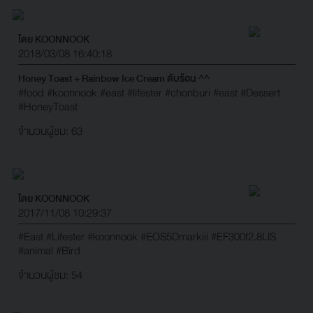
โดย KOONNOOK
2018/03/08 16:40:18
Honey Toast + Rainbow Ice Cream ดับร้อน ^^
#food
#koonnook
#east
#lifester
#chonburi
#east
#Dessert
#HoneyToast
จำนวนผู้ชม: 63
โดย KOONNOOK
2017/11/08 10:29:37
#East
#Lifester
#koonnook
#EOS5Dmarkiii
#EF300f2.8LIS
#animal
#Bird
จำนวนผู้ชม: 54