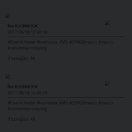
โดย KOONNOOK
2017/06/19 12:40:19
#East
#Lifester
#koonnook
#M5
#EFM28macro
#macro
#canonmacrorayong
จำนวนผู้ชม: 44
โดย KOONNOOK
2017/06/19 12:40:18
#East
#Lifester
#koonnook
#M5
#EFM28macro
#macro
#canonmacrorayong
จำนวนผู้ชม: 43