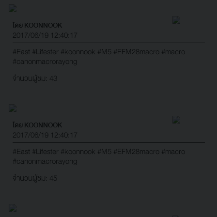
โดย KOONNOOK
2017/06/19 12:40:17
#East
#Lifester
#koonnook
#M5
#EFM28macro
#macro
#canonmacrorayong
จำนวนผู้ชม: 43
โดย KOONNOOK
2017/06/19 12:40:17
#East
#Lifester
#koonnook
#M5
#EFM28macro
#macro
#canonmacrorayong
จำนวนผู้ชม: 45