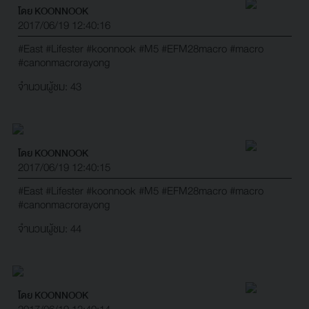
โดย KOONNOOK
2017/06/19 12:40:16
#East
#Lifester
#koonnook
#M5
#EFM28macro
#macro
#canonmacrorayong
จำนวนผู้ชม: 43
โดย KOONNOOK
2017/06/19 12:40:15
#East
#Lifester
#koonnook
#M5
#EFM28macro
#macro
#canonmacrorayong
จำนวนผู้ชม: 44
โดย KOONNOOK