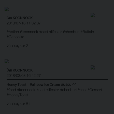
โดย KOONNOOK
2018/07/16 11:32:37
#Action
#koonnook
#east
#lifester
#chonburi
#Buffalo
#Canonlife
จำนวนผู้ชม: 2
โดย KOONNOOK
2018/03/08 16:42:27
Honey Toast + Rainbow Ice Cream ดับร้อน ^^
#food
#koonnook
#east
#lifester
#chonburi
#east
#Dessert
#HoneyToast
จำนวนผู้ชม: 81