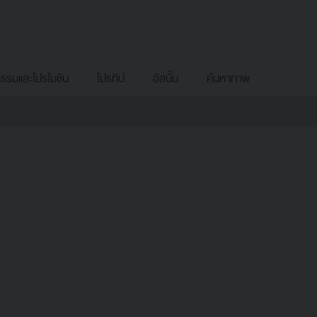
กรรมและโปรโมชัน
โปรทิป
อัลบั้ม
ค้นหาภาพ