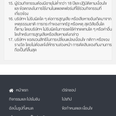
ผู้ร่วมกิจกรรมต้องมีอายุไม่ต่ำกว่า 18 ปีและปฏิบัติตามเงื่อนไข
และข้อตกลงในการใช้งานในแพลตฟอร์มที่ใช้ร่วมกิจกรรมที่
เกี่ยวข้อง
บริษัทฯ ไม่รับผิดใด ๆ ต่อการสูญเสีย หรือเสียหายอันเกิดมาจาก
เหตุธรรมชาติ การกระทำของภาครัฐ หรือเหตุ สุดวิสัยอื่นใด
ก็ตาม โดยบริษัทฯ ไม่รับผิดในการชดใช้ค่าทดแทนใด ๆ หรือค่าอื่น
ใดสำหรับการสูญเสียหรือเสียหายดังกล่าว
บริษัทฯ ขอสงวนสิทธิในการเปลี่ยนแปลงเงื่อนไข กติกา หรือของ
รางวัล โดยไม่ต้องแจ้งให้ทราบล่วงหน้า การตัดสินของทีมงานการ
ถือเป็นที่สิ้นสุด
หน้าแรก
เวิร์กชอป
กิจกรรมและโปรโมชัน
โปรทิป
อัลบั้มรูปทั้งหมด
ข้อกำหนดและเงื่อนไข