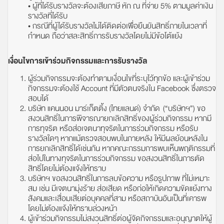
• ผู้ที่ได้รับรางวัลจะต้องเสียภาษี หัก ณ ที่จ่าย 5% ตามมูลค่าเงิน
รางวัลที่ได้รับ
• กรณีที่ผู้ได้รับรางวัลไม่ได้ติดต่อเพื่อยืนยันสิทธิ์ภายในเวลาที่
กำหนด ถือว่าสละสิทธิ์การรับรางวัลโดยไม่มีข้อโต้แย้ง
เงื่อนไขการเข้าร่วมกิจกรรมและการรับรางวัล
ผู้ร่วมกิจกรรมจะต้องทำตามเงื่อนไขที่ระบุไว้ทุกข้อ และผู้เข้าร่วม
กิจกรรมจะต้องใช้ Account ที่มีตัวตนจริงใน Facebook ซึ่งตรวจ
สอบได้
บริษัท แคนนอน มาร์เก็ตติ้ง (ไทยแลนด์) จำกัด (“บริษัทฯ”) ขอ
สงวนสิทธิ์ในการพิจารณายกเลิกสิทธิ์ของผู้ร่วมกิจกรรม หากมี
การทุจริต หรือส่อเจตนาทุจริตในการร่วมกิจกรรม หรือรับ
รางวัลใดๆ หากแม้ตรวจสอบพบในภายหลัง ให้มีผลย้อนหลังใน
การยกเลิกสิทธิ์ได้เช่นกัน หากคณะกรรมการพบเห็นพฤติกรรมที่
ส่อไปในทางทุจริตในการร่วมกิจกรรม ขอสงวนสิทธิ์ในการตัด
สิทธิ์โดยไม่ต้องแจ้งให้ทราบ
บริษัทฯ ขอสงวนสิทธิ์ในการลบข้อความ หรือรูปภาพ ที่ไม่เหมาะ
สม เช่น มีเจตนามุ่งร้าย ส่อเสียด หรือก่อให้เกิดความขัดแย้งทาง
สังคมและเสื่อมเสียต่อบุคคลที่สาม หรือสถาบันอันเป็นที่เคารพ
โดยไม่ต้องแจ้งให้ทราบล่วงหน้า
ผู้เข้าร่วมกิจกรรมไม่สงวนสิทธิ์ต่อผู้จัดกิจกรรมและอนุญาตให้ผู้