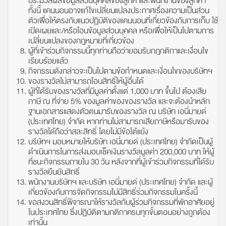
ประมวลผลข้อมูลส่วนบุคคลของลูกค้าและพนักงานของลูกค้า
ทั้งนี้ แคนนอนอาจแก้ไขเปลี่ยนแปลงประกาศเรื่องความเป็นส่วน
ตัวเพื่อให้ตรงกับแนวปฏิบัติของแคนนอนที่เกี่ยวข้องกับการเก็บ ใช้
เปิดเผยและ/หรือโอนข้อมูลส่วนบุคคล หรือเพื่อให้เป็นไปตามการ
เปลี่ยนแปลงของกฎหมายที่เกี่ยวข้อง
ผู้ที่เข้าร่วมกิจกรรมนี้ทุกท่านถือว่ายอมรับกฎกติกาและเงื่อนไข
เรียบร้อยแล้ว
กิจกรรมดังกล่าวจะเป็นไปตามข้อกำหนดและเงื่อนไขของบริษัทฯ
ของรางวัลไม่สามารถโอนสิทธิ์ให้ผู้อื่นได้
ผู้ที่ได้รับของรางวัลที่มีมูลค่าตั้งแต่ 1,000 บาท ขึ้นไป ต้องเสีย
ภาษี ณ ที่จ่าย 5% ของมูลค่าของของรางวัล และจะต้องนำหลัก
ฐานเอกสารแสดงตัวตนมารับของรางวัล ณ บริษัท เอนี่มายด์
(ประเทศไทย) จำกัด หากท่านไม่สามารถเสียภาษีหรือมารับของ
รางวัลได้ถือว่าสละสิทธิ์ โดยไม่มีข้อโต้แย้ง
บริษัทฯ มอบหมายให้บริษัท เอนี่มายด์ (ประเทศไทย) จำกัดเป็นผู้
ดำเนินการในการส่งมอบเช็คเงินรางวัลมูลค่า 200,000 บาท ให้ผู้
ที่ชนะกิจกรรมภายใน 30 วัน หลังจากที่ผู้เข้าร่วมกิจกรรมที่ได้รับ
รางวัลยืนยันสิทธิ์
พนักงานบริษัทฯ และบริษัท เอนี่มายด์ (ประเทศไทย) จำกัด และผู้
เกี่ยวข้องกับการจัดกิจกรรมไม่มีสิทธิ์ร่วมกิจกรรมในครั้งนี้
ขอสงวนสิทธิ์พิจารณาให้รางวัลกับผู้ร่วมกิจกรรมที่พักอาศัยอยู่
ในประเทศไทย ซึ่งปฏิบัติตามกติกาครบทุกขั้นตอนอย่างถูกต้อง
เท่านั้น