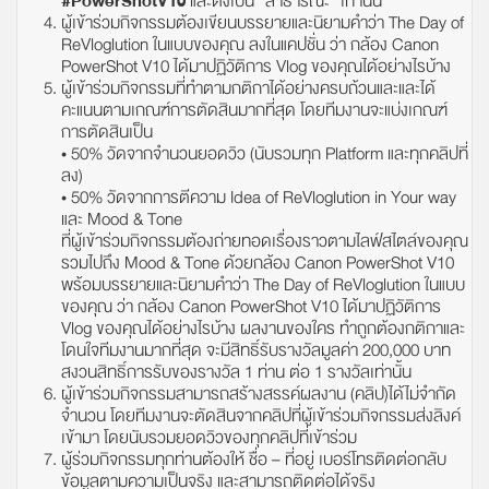
#PowerShotV10
และตั้งเป็น “สาธารณะ” เท่านั้น
ผู้เข้าร่วมกิจกรรมต้องเขียนบรรยายและนิยามคำว่า The Day of
ReVloglution ในแบบของคุณ ลงในแคปชั่น ว่า กล้อง Canon
PowerShot V10 ได้มาปฏิวัติการ Vlog ของคุณได้อย่างไรบ้าง
ผู้เข้าร่วมกิจกรรมที่ทำตามกติกาได้อย่างครบถ้วนและและได้
คะแนนตามเกณฑ์การตัดสินมากที่สุด โดยทีมงานจะแบ่งเกณฑ์
การตัดสินเป็น
• 50% วัดจากจำนวนยอดวิว (นับรวมทุก Platform และทุกคลิปที่
ลง)
• 50% วัดจากการตีความ Idea of ReVloglution in Your way
และ Mood & Tone
ที่ผู้เข้าร่วมกิจกรรมต้องถ่ายทอดเรื่องราวตามไลฟ์สไตล์ของคุณ
รวมไปถึง Mood & Tone ด้วยกล้อง Canon PowerShot V10
พร้อมบรรยายและนิยามคำว่า The Day of ReVloglution ในแบบ
ของคุณ ว่า กล้อง Canon PowerShot V10 ได้มาปฏิวัติการ
Vlog ของคุณได้อย่างไรบ้าง ผลงานของใคร ทำถูกต้องกติกาและ
โดนใจทีมงานมากที่สุด จะมีสิทธิ์รับรางวัลมูลค่า 200,000 บาท
สงวนสิทธิ์การรับของรางวัล 1 ท่าน ต่อ 1 รางวัลเท่านั้น
ผู้เข้าร่วมกิจกรรมสามารถสร้างสรรค์ผลงาน (คลิป)ได้ไม่จำกัด
จำนวน โดยทีมงานจะตัดสินจากคลิปที่ผู้เข้าร่วมกิจกรรมส่งลิงค์
เข้ามา โดยนับรวมยอดวิวของทุกคลิปที่เข้าร่วม
ผู้ร่วมกิจกรรมทุกท่านต้องให้ ชื่อ – ที่อยู่ เบอร์โทรติดต่อกลับ
ข้อมูลตามความเป็นจริง และสามารถติดต่อได้จริง