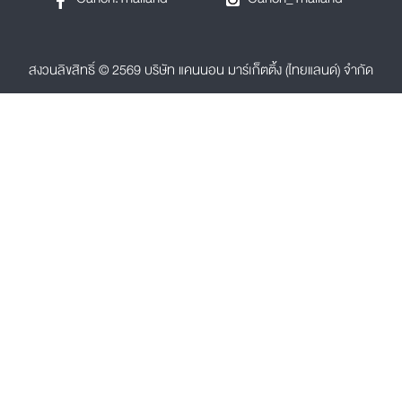
สงวนลิขสิทธิ์ © 2569 บริษัท แคนนอน มาร์เก็ตติ้ง (ไทยแลนด์) จำกัด