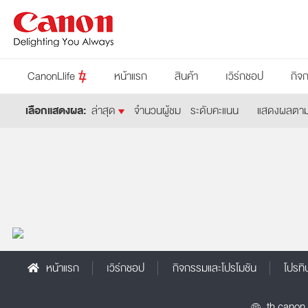
CanonLlife
หน้าแรก
สินค้า
เวิร์กชอป
กิจ
เลือกแสดงผล:
ล่าสุด
จำนวนผู้ชม
ระดับคะแนน
แสดงผลตามช่
โดย
2015/05/13 11:19:49
หน้าแรก
เวิร์กชอป
กิจกรรมและโปรโมชัน
โปรทิ
th.canon