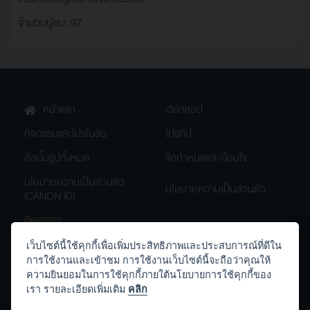
จำนวนผู้ชม: 97
หน้าแรก
เวิร์กชอป
กิจกรรมและโปรโมชัน
โปรทิป
อัลบั้มรูปทั้งหมด
ข้อกำหนดและเงื่อนไข
นโยบายความเป็นส่วนตัว
นโยบายความเป็นส่วนตัว
(CANON ID)
ติดต่อเรา
เว็บไซต์นี้ใช้คุกกี้เพื่อเพิ่มประสิทธิภาพและประสบการณ์ที่ดีใน
การใช้งานและเข้าชม การใช้งานเว็บไซต์นี้จะถือว่าคุณให้
th.canon
Canon.Thailand
ความยินยอมในการใช้คุกกี้ภายใต้นโยบายการใช้คุกกี้ของ
เรา รายละเอียดเพิ่มเติม
คลิก