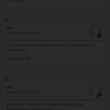
โดย
2015/02/13 18:05:03
#chinatown
#lifester
#nationphoto
#snap
#somethingred
#thanissudto
จำนวนผู้ชม: 102
โดย
2015/02/11 16:06:47
#chinatown
#fisheye15mm
#lifester
#nationphoto
#somethingred
#thanissudto