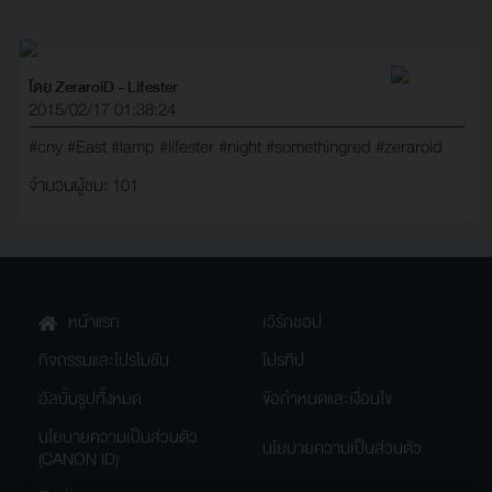
โดย ZeraroiD - Lifester
2015/02/17 01:38:24
#cny
#East
#lamp
#lifester
#night
#somethingred
#zeraroid
จำนวนผู้ชม: 101
หน้าแรก
เวิร์กชอป
กิจกรรมและโปรโมชัน
โปรทิป
อัลบั้มรูปทั้งหมด
ข้อกำหนดและเงื่อนไข
นโยบายความเป็นส่วนตัว
นโยบายความเป็นส่วนตัว
(CANON ID)