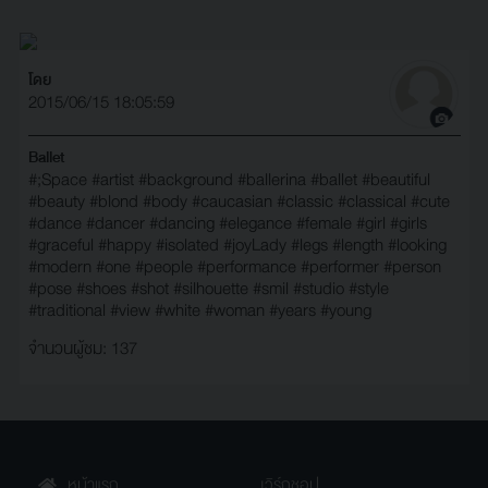
โดย
2015/06/15 18:05:59
Ballet
#;Space
#artist
#background
#ballerina
#ballet
#beautiful
#beauty
#blond
#body
#caucasian
#classic
#classical
#cute
#dance
#dancer
#dancing
#elegance
#female
#girl
#girls
#graceful
#happy
#isolated
#joyLady
#legs
#length
#looking
#modern
#one
#people
#performance
#performer
#person
#pose
#shoes
#shot
#silhouette
#smil
#studio
#style
#traditional
#view
#white
#woman
#years
#young
จำนวนผู้ชม: 137
หน้าแรก
เวิร์กชอป