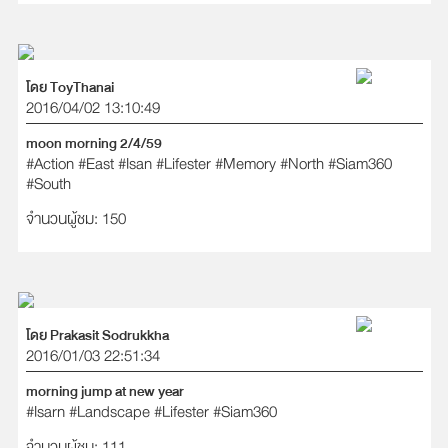
โดย ToyThanai
2016/04/02 13:10:49
moon morning 2/4/59
#Action
#East
#Isan
#Lifester
#Memory
#North
#Siam360
#South
จำนวนผู้ชม: 150
โดย Prakasit Sodrukkha
2016/01/03 22:51:34
morning jump at new year
#Isarn
#Landscape
#Lifester
#Siam360
จำนวนผู้ชม: 111