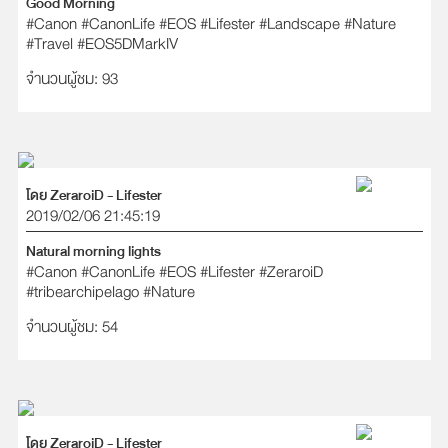
Good Morning
#Canon
#CanonLife
#EOS
#Lifester
#Landscape
#Nature
#Travel
#EOS5DMarkIV
จำนวนผู้ชม: 93
โดย ZeraroiD - Lifester
2019/02/06 21:45:19
Natural morning lights
#Canon
#CanonLife
#EOS
#Lifester
#ZeraroiD
#tribearchipelago
#Nature
จำนวนผู้ชม: 54
โดย ZeraroiD - Lifester