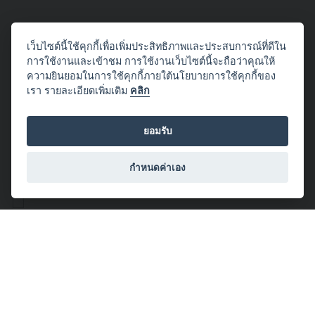
เว็บไซต์นี้ใช้คุกกี้เพื่อเพิ่มประสิทธิภาพและประสบการณ์ที่ดีใน
โดย
การใช้งานและเข้าชม การใช้งานเว็บไซต์นี้จะถือว่าคุณให้
2015/10/20 22:40:16
ความยินยอมในการใช้คุกกี้ภายใต้นโยบายการใช้คุกกี้ของ
เรา รายละเอียดเพิ่มเติม
คลิก
Songkhla
#Sea
#Songkhla
#Sount
ยอมรับ
จำนวนผู้ชม: 145
กำหนดค่าเอง
โดย DMstudio
2015/10/13 15:55:47
Next season
#Bird
#Lifester
#nature
#North
จำนวนผู้ชม: 173