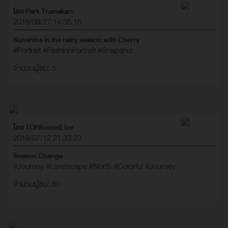
โดย Park Thanakarn
2018/09/27 14:35:16
Sunshine in the rainy season with Cherry
#Portrait
#FashionPortrait
#Snapshot
จำนวนผู้ชม: 5
โดย TORSoundLive
2018/07/12 21:33:23
Season Change
#Journey
#Landscape
#North
#Colorful
#Journey
จำนวนผู้ชม: 80