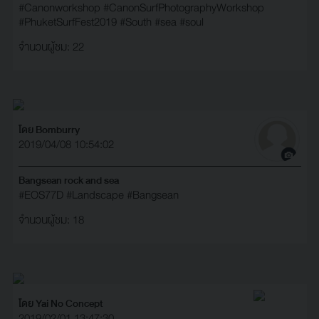
#Canonworkshop
#CanonSurfPhotographyWorkshop
#PhuketSurfFest2019
#South
#sea
#soul
จำนวนผู้ชม: 22
โดย Bomburry
2019/04/08 10:54:02
Bangsean rock and sea
#EOS77D
#Landscape
#Bangsean
จำนวนผู้ชม: 18
โดย Yai No Concept
2019/02/01 13:47:30