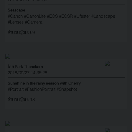
Seascape
#Canon
#CanonLife
#EOS
#EOSR
#Lifester
#Landscape
#Lenses
#Camera
จำนวนผู้ชม: 69
โดย Park Thanakarn
2018/09/27 14:35:28
Sunshine in the rainy season with Cherry
#Portrait
#FashionPortrait
#Snapshot
จำนวนผู้ชม: 18