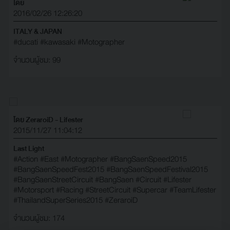
โดย
2016/02/26 12:26:20
ITALY & JAPAN
#ducati
#kawasaki
#Motographer
จำนวนผู้ชม: 99
โดย ZeraroiD - Lifester
2015/11/27 11:04:12
Last Light
#Action
#East
#Motographer
#‎BangSaenSpeed2015‬
#‎BangSaenSpeedFest2015‬
#‎BangSaenSpeedFestival2015‬
#‎BangSaenStreetCircuit‬
#‎BangSaen‬
#‎Circuit‬
#‎Lifester‬
#‎Motorsport‬
#‎Racing‬
#‎StreetCircuit‬
#‎Supercar‬
#‎TeamLifester‬
#‎ThailandSuperSeries2015‬
#‎ZeraroiD‬
จำนวนผู้ชม: 174