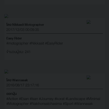
โดย Nikkasit Motographer
2017/12/03 00:09:35
Easy Rider
#motographer
#Nikkasit
#EasyRider
จำนวนผู้ชม: 241
โดย Wannasak
2016/08/17 23:17:16
ออกฝุ่น
#Action
#Esan
#Isan
#Journey
#korat
#Landscape
#Minimal
#Motographer
#Nakhonsatchasima
#Sport
#Wannasak