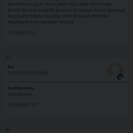
#buddhist
#culture
#face
#faith
#god
#Isan
#kid
#male
#monk
#novice
#oriental
#portrait
#sculpture
#small
#spiritual
#spirituality
#statue
#symbol
#thai
#thailand
#tradition
#traditional
#wat
#worship
#young
จำนวนผู้ชม: 51
โดย
2015/05/24 23:49:46
Buddha statue
#Jantaburee
จำนวนผู้ชม: 101