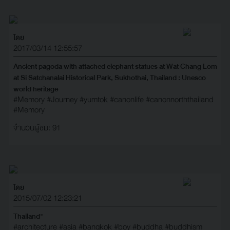
โดย
2017/03/14 12:55:57
Ancient pagoda with attached elephant statues at Wat Chang Lom
at Si Satchanalai Historical Park, Sukhothai, Thailand : Unesco
world heritage
#Memory
#Journey
#yumtok
#canonlife
#canonnorththailand
#Memory
จำนวนผู้ชม: 91
โดย
2015/07/02 12:23:21
Thailand"
#architecture
#asia
#bangkok
#boy
#buddha
#buddhism