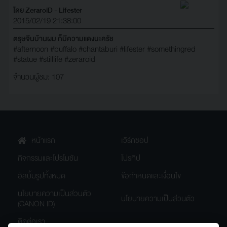
โดย ZeraroiD - Lifester
2015/02/19 21:38:00
ตรุษจีนบ้านผม ก็มีความแดงนะครัช
#afternoon
#buffalo
#chantaburi
#lifester
#somethingred
#statue
#stilllife
#zeraroid
จำนวนผู้ชม: 107
หน้าแรก
เวิร์กชอป
กิจกรรมและโปรโมชัน
โปรทิป
อัลบั้มรูปทั้งหมด
ข้อกำหนดและเงื่อนไข
นโยบายความเป็นส่วนตัว
นโยบายความเป็นส่วนตัว
(CANON ID)
ติดต่อเรา