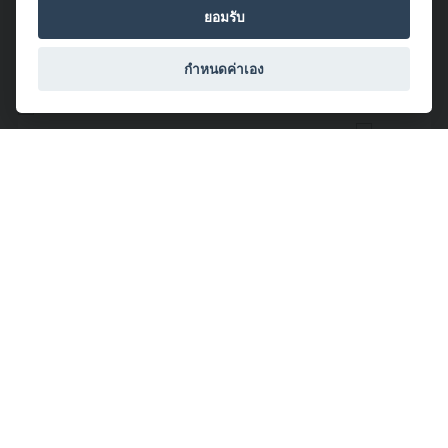
ยอมรับ
จำนวนผู้ชม: 2
กำหนดค่าเอง
โดย Tee Raiden
2019/06/04 17:46:00
Soul Surfer
#Canon
#CanonLife
#EOS
#Action
#Sports
#DSLR
#Camera
#CanonSurfPhotographyWorkshop
#PhuketSurfFest2019
#South
#CanonWorkshop
จำนวนผู้ชม: 26
โดย Park Thanakarn
2019/05/08 00:05:19