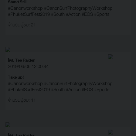
Stand Still
#Canonworkshop
#CanonSurfPhotographyWorkshop
#PhuketSurfFest2019
#South
#Action
#EOS
#Sports
จำนวนผู้ชม: 21
โดย Tee Raiden
2019/06/06 12:00:44
Take up!
#Canonworkshop
#CanonSurfPhotographyWorkshop
#PhuketSurfFest2019
#South
#Action
#EOS
#Sports
จำนวนผู้ชม: 11
โดย Tee Raiden