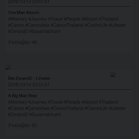
2016/10/14 23:51:51
One Man Airport
#Memory
#Journey
#Travel
#People
#Airport
#Thailand
#Canon
#CanonAsia
#CanonThailand
#CanonLife
#Lifester
#ZeraroiD
#Suvarnabhumi
จำนวนผู้ชม: 49
โดย ZeraroiD - Lifester
2016/10/14 23:51:51
A Big Man Step
#Memory
#Journey
#Travel
#People
#Airport
#Thailand
#Canon
#CanonAsia
#CanonThailand
#CanonLife
#Lifester
#ZeraroiD
#Suvarnabhumi
จำนวนผู้ชม: 50