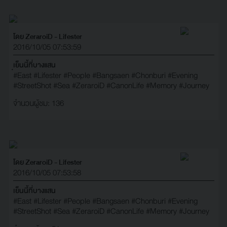
โดย ZeraroiD - Lifester
2016/10/05 07:53:59
ฺเย็นนี้ที่บางแสน
#East
#Lifester
#People
#Bangsaen
#Chonburi
#Evening
#StreetShot
#Sea
#ZeraroiD
#CanonLife
#Memory
#Journey
จำนวนผู้ชม: 136
โดย ZeraroiD - Lifester
2016/10/05 07:53:58
เย็นนี้ที่บางแสน
#East
#Lifester
#People
#Bangsaen
#Chonburi
#Evening
#StreetShot
#Sea
#ZeraroiD
#CanonLife
#Memory
#Journey