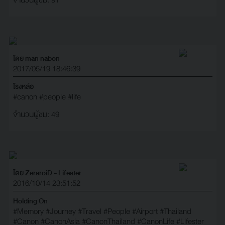
โดย man nabon
2017/05/19 18:46:39
โรงหล่อ
#canon
#people
#life
จำนวนผู้ชม: 49
โดย ZeraroiD - Lifester
2016/10/14 23:51:52
Holding On
#Memory
#Journey
#Travel
#People
#Airport
#Thailand
#Canon
#CanonAsia
#CanonThailand
#CanonLife
#Lifester