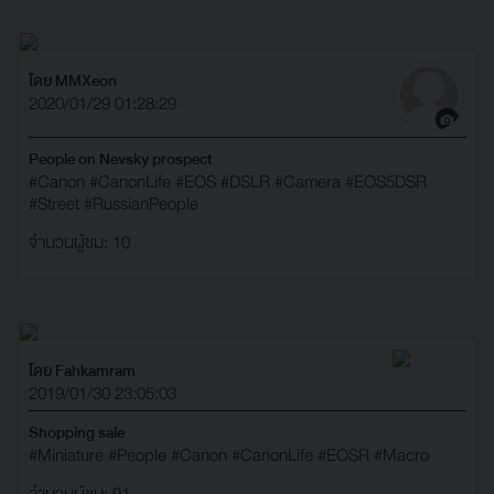
โดย MMXeon
2020/01/29 01:28:29
People on Nevsky prospect
#Canon
#CanonLife
#EOS
#DSLR
#Camera
#EOS5DSR
#Street
#RussianPeople
จำนวนผู้ชม: 10
โดย Fahkamram
2019/01/30 23:05:03
Shopping sale
#Miniature
#People
#Canon
#CanonLife
#EOSR
#Macro
จำนวนผู้ชม: 91