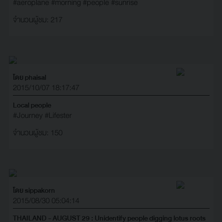
#aeroplane
#morning
#people
#sunrise
จำนวนผู้ชม: 217
โดย phaisal
2015/10/07 18:17:47
Local people
#Journey
#Lifester
จำนวนผู้ชม: 150
โดย sippakorn
2015/08/30 05:04:14
THAILAND - AUGUST 29 : Unidentify people digging lotus roots