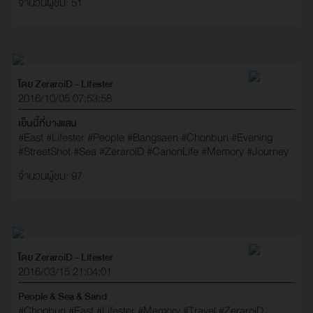
จำนวนผู้ชม: 51
โดย ZeraroiD - Lifester
2016/10/05 07:53:58
เย็นนี้ที่บางแสน
#East
#Lifester
#People
#Bangsaen
#Chonburi
#Evening
#StreetShot
#Sea
#ZeraroiD
#CanonLife
#Memory
#Journey
จำนวนผู้ชม: 97
โดย ZeraroiD - Lifester
2016/03/15 21:04:01
People & Sea & Sand
#Chonburi
#East
#Lifester
#Memory
#Travel
#ZeraroiD