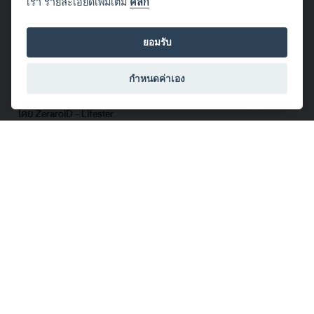
เรา รายละเอียดเพิ่มเติม
คลิก
#Bangkok
#Bus
#Lifester
#People
#streetshot
#ZeraroiD
จำนวนผู้ชม: 132
ยอมรับ
กำหนดค่าเอง
โดย ZeraroiD - Lifester
2015/03/05 19:05:12
อยู่ในภวังค์
#bangsaen
#East
#lifester
#night
#people
#streetshot
#zeraroid
จำนวนผู้ชม: 120
โดย ZeraroiD - Lifester
2015/03/01 21:33:32