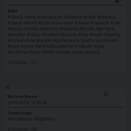
Ballet
#;Space
#artist
#background
#ballerina
#ballet
#beautiful
#beauty
#blond
#body
#caucasian
#classic
#classical
#cute
#dance
#dancer
#dancing
#elegance
#female
#girl
#girls
#graceful
#happy
#isolated
#joyLady
#legs
#length
#looking
#modern
#one
#people
#performance
#performer
#person
#pose
#shoes
#shot
#silhouette
#smil
#studio
#style
#traditional
#view
#white
#woman
#years
#young
จำนวนผู้ชม: 137
โดย Aries Benzer
2015/06/03 16:06:32
People Scape
#AriesBenzer
#NightShot
จำนวนผู้ชม: 163