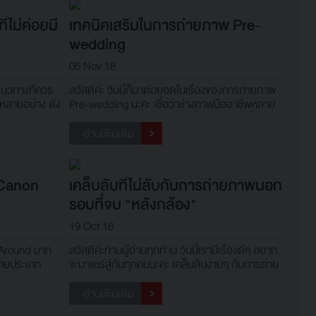
ี่ไม่ค่อยมี
เทคนิคเสริมในการถ่ายภาพ Pre-
wedding
06 Nov 18
แนวทางที่ควร
สวัสดีค่ะ วันนี้ก็มาต่อยอดในเรื่องของการถ่ายภาพ
มีหลายอย่าง ดัง
Pre-wedding นะคะ เชื่อว่าช่างภาพมืออาชีพหลาย
คนคงทราบกันดีอยู่แล้ว แต่วันนี้ขอมาแนะนำพื้นฐาน
สำหรับช่างภาพที่เริ่มต้นกันค่ะ
อ่านเพิ่มเติม
 Canon
เคล็บลับที่ไม่ลับกับการถ่ายภาพนอก
รอบที่จบ "หลังกล้อง"
19 Oct 18
l Around มาก
สวัสดีค่ะท่านผู้อ่านทุกท่าน วันนี้เรามีเรื่องดีๆ อยาก
ายประเภท
จะมาแชร์สู่กันทุกคนนะคะ เคล็บลับง่ายๆ กับการถ่าย
ภาพนอกรอบที่จบหลังกล้อง โดยไม่ต้องเข้าโปรแกรม
แต่งรูป เราก็สามารถที่จะส่งให้กับลูกค้าได้เลย เชื่อว่า
อ่านเพิ่มเติม
ช่างภาพมือใหม่หลายๆ คนคงต้องกลับไปแต่งภาพ