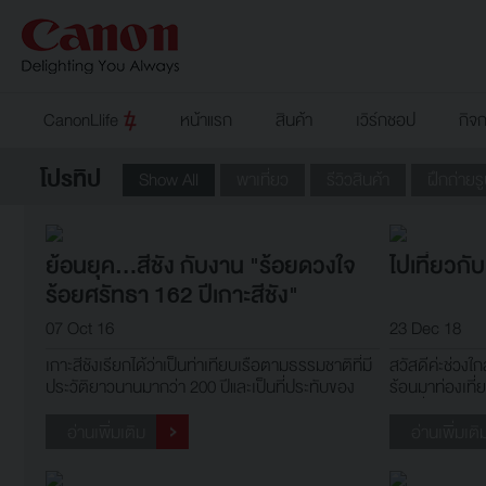
CanonLlife
หน้าแรก
สินค้า
เวิร์กชอป
กิจ
โปรทิป
Show All
พาเที่ยว
รีวิวสินค้า
ฝึกถ่ายร
ย้อนยุค...สีชัง กับงาน "ร้อยดวงใจ
ไปเที่ยวกั
ร้อยศรัทธา 162 ปีเกาะสีชัง"
07 Oct 16
23 Dec 18
เกาะสีชังเรียกได้ว่าเป็นท่าเทียบเรือตามธรรมชาติที่มี
สวัสดีค่ะช่วงใก
ประวัติยาวนานมากว่า 200 ปีและเป็นที่ประทับของ
ร้อนมาท่องเที่
พระเจ้าแผ่นดินสมัยกรุงรัตนโกสินทร์ถึง 3 พระองค์
กับเพื่อนหรือ
ประวัติความเป็นมาของชื่อเกาะ สีชัง นั้น ยังคงหาหลัก
ค่ะ เช่น หลุดโฟ
อ่านเพิ่มเติม
อ่านเพิ่มเติ
ฐานความเป็นมาของชื่อเกาะสีชังยังไม่ได้แน่ชัดเหล่า
คิดท่าโพสไม่ออ
นักปราชญ์ทา
ลับเด็ดมาฝาก