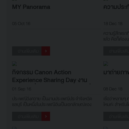
MY Panorama
ความประทั
05 Oct 16
18 Dec 18
ความรู้สึกแรก
แล้ว คือก็ต้อง
ว่ามันจะแตกต่
35mm แต่พอเอาเ
อ่านเพิ่มเติม
อ่านเพิ่มเติ
งาน เราก็ได้เ
เพราะมันคือกา
กิจกรรม Canon Action
มาถ่ายภาพ
Experience Sharing Day งาน
ประเพณีวิ่งคราดควาย ต.คลองกิ่ว
01 Sep 16
08 Dec 18
อ.บ้านบึง จ.ชลบุรี
ประเพณีวิ่งควาย เป็นงานประเพณีประจำจังหวัด
เชื่อว่าหลายๆ ค
ชลบุรี เป็นหนึ่งในประเพณีอันเป็นเอกลักษณ์ของ
ไหมค่ะ สำหรับใ
จังหวัดชลบุรีที่มีการจัดมากว่า 100 ปีแล้ว ประเพณี
พักผ่อนที่ไหน
วิ่งควาย เป็นประเพณีที่จัดขึ้นเป็นประจำทุกปี ในวันขึ้น
หานางแบบไปถ่
อ่านเพิ่มเติม
อ่านเพิ่มเติ
14 ค่ำ เดือน11 หรือก่อนออกพรรษา 1 วัน เพื่อ
สถานที่ที่มีกา
เป็นการทำขวัญควายและให
ฉลองกับงานเ