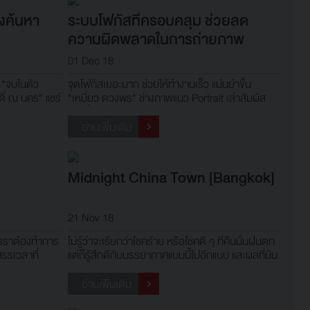
องค้นหา
ระบบโฟกัสที่ครอบคลุม ช่วยลด
ความผิดพลาดในการถ่ายภาพ
Portrait
01 Dec 18
 "จบในตัว
จุดโฟกัสเยอะมาก ช่วยให้ทำงานเร็ว แม่นยำขึ้น
ดิ์ ณ นคร" แชร์
"เหมี่ยว ดวงพร" ช่างภาพแนว Portrait เล่าสัมผัส
ือโปรและมือ
แรกที่ได้ลอง EOS R
อ่านเพิ่มเติม
Midnight China Town [Bangkok]
21 Nov 18
ี่เราต้องทำการ
ไม่รู้ว่าจะเรียกว่าโชคร้าย หรือโชคดี ๆ ที่คืนนั้นฝนตก
รรเวลาที่
แต่ก็รู้สึกดีกับบรรยากาศแบบนี้ไปอีกแบบ และผลที่มัน
ต่ละคนก็จะมี
ให้กับภาพเราก็เป็นอะไรที่น่าพึงพอใจโดยอย่างยิ่ง
ยและมากมาย
เหมือนอะไรที่ดูธรรมดา อะไรที่เราเห็นทุก ๆ วัน มันมี
อ่านเพิ่มเติม
ผ่อนที่
เครื่องปรุงมาโรยทำให้ดูมีสีสันน่ามองยิ่งขึ้น