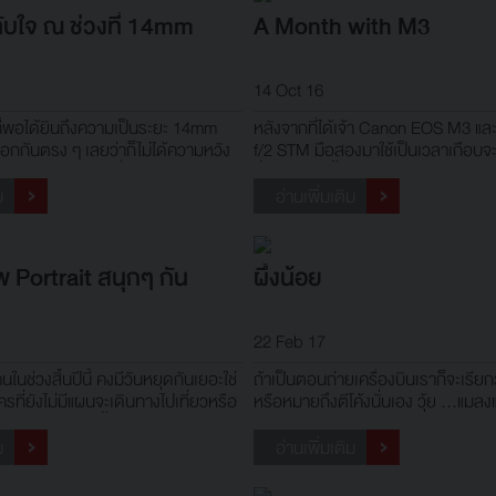
บใจ ณ ช่วงที่ 14mm
A Month with M3
14 Oct 16
ที่พอได้ยินถึงความเป็นระยะ 14mm
หลังจากที่ได้เจ้า Canon EOS M3 
บอกกันตรง ๆ เลยว่าก็ไม่ได้ความหวัง
f/2 STM มือสองมาใช้เป็นเวลาเกือบจะเ
างอะไรมากกับระยะที่ 16mm บน 16-
ซึ่งก่อนหน้านี้ผมใช้ Canon EOS 6D อย
ข้าจริง ๆ แล้วเมื่อโอกาสได้นำไปใช้
จะได้ข้อสรุปว่า มันแทบจะไม่แตกต่างก
ม
อ่านเพิ่มเติม
ห็นถึงความแตกต่าง ณ 2mm ที่มากขึ้น
เฉพาะในมุมมองเรื่องการบันทึกและถ่
รให้ความก
 Portrait สนุกๆ กัน
ผึ้งน้อย
22 Feb 17
นในช่วงสิ้นปีนี้ คงมีวันหยุดกันเยอะใช่
ถ้าเป็นตอนถ่ายเครื่องบินเราก็จะเรีย
ครที่ยังไม่มีแผนจะเดินทางไปเที่ยวหรือ
หรือหมายถึงตีโค้งนั่นเอง วุ้ย ...แมลงแบ
 ช่วงเทศกาลแบบนี้ก็อยากจะเชิญชวน
เอา ดีว่าพวกไม่ตีคอนเทรลออกมาเป
ายรูปเล่นกัน เพราะมีหลากหลาย
ด้วย :D Canon EOS 5DSR • TA
ม
อ่านเพิ่มเติม
รจัดตกแต่งแสงสีต่างๆ เพื่อเตรียมเฉลิม
F/2.8 Di VC USD MACRO1:1 [F017]
ทศกา
1/60 sec. • I