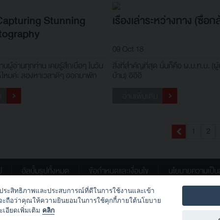
Capturing Stunning
เรื่องเล่าระหว่างทาง (ซื้อก
tography
09 Oct 18
ู้อ่านทุกท่าน เคยรู้สึกเบื่อๆ ในวัน
สิ่งที่สำคัญที่สุด นั้นก็คือ ผ.บ.ท.บ. (ผ
์ไหมค่ะ ลองหาเวลาดีๆ ออกมาพัก
บ้าน) อิอิอิ
ื่อว่าหลายคนคงชอบไปนั่งเล่นตามร้าน
นกาแฟอยู่แล้วนะคะ ลองหามุมสวยๆ
ม
อ่านเพิ่มเติม
ดลองถ่ายอาหารกับเครื่องดื่ม อาจจะ
ขอ
1
2
ป
อัลบั้มรูปทั้งหมด
ข้อกำหนดและเงื่อนไข
นโยบายความเป็น
อเพิ่มประสิทธิภาพและประสบการณ์ที่ดีในการใช้งานและเข้า
Canon.Thailand
Canon_Thailand
้จะถือว่าคุณให้ความยินยอมในการใช้คุกกี้ภายใต้นโยบาย
ะเอียดเพิ่มเติม
คลิก