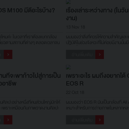
กรุงเทพฯ เลยแวะเก็บภาพเล็กๆ น้อ
S M100 มีดีอะไรบ้าง?
เรื่องเล่าระหว่างทาง (ในวันท
งาน)
13 Nov 18
้างไหมค่ะ ในเวลาที่เราต้องแบกกล้อง
ผมมองว่าสิ่งที่ควรให้ความสำคัญและ
ที่ยวตามสถานที่ต่างๆ ตลอดเวลาจน
ปฏิบัติในช่วงจังหวะที่ไม่ค่อยมีงานนั้น
อหนักบ้างไหมค่ะ คุณรู้หรือไม่ว่ากล้อง
ต่อไปนี้
ขนาดอันกะทัดรัด นํ้าหนักเบา พกพา
ม
อ่านเพิ่มเติม
ุณภาพในระดับสูง วันนี้เราจะพาท่าน
 EOS M
านที่จะพาก้าวไปสู่การเป็น
เพราะอะไร ผมถึงอยากได้
ออาชีพ
EOS R
22 Oct 18
ศิลปะอย่างหนึ่งที่คนส่วนใหญ่มักให้
ผมมองว่า EOS R มันเป็นกล้องที่ Al
 เพราะเหมือนกับภาพวาดงานศิลปะ
เหมาะสำหรับการถ่ายภาพในหลากหล
งานอดิเรก แต่ด้วยความก้าวหน้าของ
พกลายเป็นอาชีพที่มีมากขึ้นและ
ม
อ่านเพิ่มเติม
็จด้วย เช่นเดียวกับรูปแบบศิลปะ