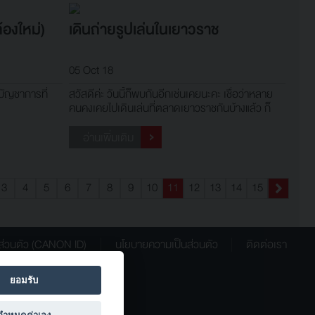
ก่อนที่จะส่งถึ
ล้องใหม่)
เดินถ่ายรูปเล่นในเยาวราช
05 Oct 18
ู้บัญชาการที่
สวัสดีค่ะ วันนี้ก็พบกันอีกเช่นเคยนะคะ เชื่อว่าหลาย
คนคงเคยไปเดินเล่นที่ตลาดเยาวราชกันบ้างแล้ว ก็
อยากจะให้ท่านผู้อ่านลองพกกล้องติดไม้ติดมือไป
ด้วย โดยส่วนตัวผู้เขียนเองก็เริ่มการถ่ายภาพมาก
อ่านเพิ่มเติม
จากการเดินเล่นค่ะ เพราะมันทำให้เราได้มีโอกาส
ฝึกฝนและเรียนรู้เวลาเจอสถา
3
4
5
6
7
8
9
10
11
12
13
14
15
ส่วนตัว (CANON ID)
นโยบายความเป็นส่วนตัว
ติดต่อเรา
ยอมรับ
กำหนดค่าเอง