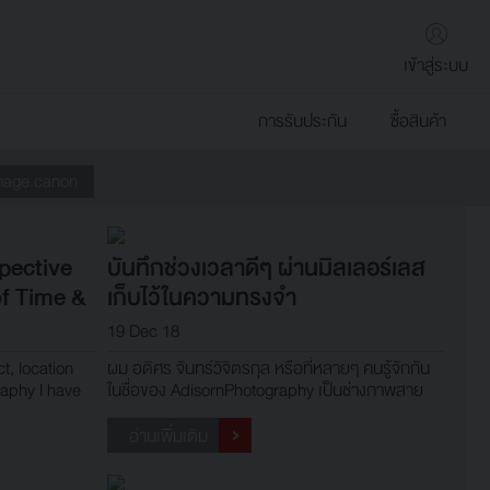
เข้าสู่ระบบ
การรับประกัน
ซื้อสินค้า
mage.canon
pective
บันทึกช่วงเวลาดีๆ ผ่านมิลเลอร์เลส
f Time &
เก็บไว้ในความทรงจำ
19 Dec 18
t, location
ผม อดิศร จันทร์วิจิตรกุล หรือที่หลายๆ คนรู้จักกัน
raphy I have
ในชื่อของ AdisornPhotography เป็นช่างภาพสาย
complish,
Wedding และ Commercial ครับ
s my goal.
อ่านเพิ่มเติม
 something I