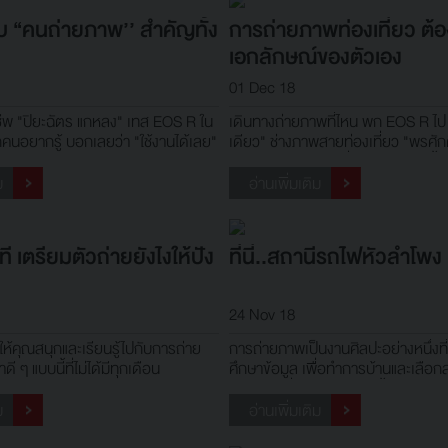
ับ “คนถ่ายภาพ’’ สำคัญทั้ง
การถ่ายภาพท่องเที่ยว ต้
เอกลักษณ์ของตัวเอง
01 Dec 18
ีพ "ปิยะฉัตร แกหลง" เทส EOS R ใน
เดินทางถ่ายภาพที่ไหน พก EOS R ไป
กคนอยากรู้ บอกเลยว่า "ใช้งานได้เลย"
เดียว" ช่างภาพสายท่องเที่ยว "พรศัก
ประสบการณ์ถึงคนที่ชอบถ่ายภาพทั้งม
ใหม่
ม
อ่านเพิ่มเติม
งที เตรียมตัวถ่ายยังไงให้ปัง
ที่นี่..สถานีรถไฟหัวลำโพง
24 Nov 18
ห้คุณสนุกและเรียนรู้ไปกับการถ่าย
การถ่ายภาพเป็นงานศิลปะอย่างหนึ่งท
ี ๆ แบบนี้ที่ไม่ได้มีทุกเดือน
ศึกษาข้อมูล เพื่อทำการบ้านและเลือกส
เหมาะสม ซึ่งการถ่ายภาพนั้นช่างภาพแ
วิธีการที่แตกต่างกันอย่างหลากหลา
ม
อ่านเพิ่มเติม
วันนี้ก็มีโอกาสเดินทางมาท่องเที่ยวพัก