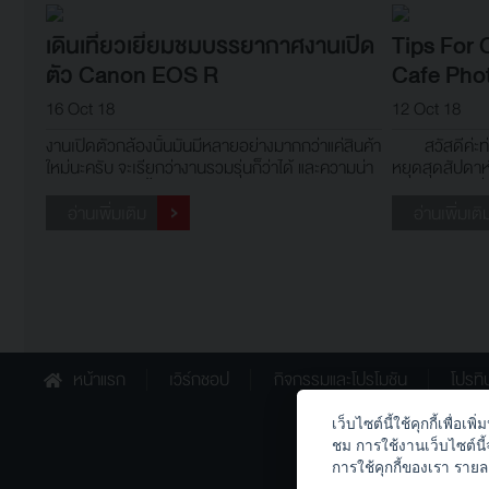
และวันนี้เราก็มีเคล็ดลับดีๆ มาฝา
อื่นๆ
เดินเที่ยวเยี่ยมชมบรรยากาศงานเปิด
Tips For 
ตัว Canon EOS R
Cafe Pho
16 Oct 18
12 Oct 18
งานเปิดตัวกล้องนั้นมันมีหลายอย่างมากกว่าแค่สินค้า
สวัสดีค่ะท่านผ
ใหม่นะครับ จะเรียกว่างานรวมรุ่นก็ว่าได้ และความน่า
หยุดสุดสัปดาห
สนมันก็อยู่ตรงนี้ละครับ
ผ่อนกันบ้าง เช
อาหารหรือร้า
อ่านเพิ่มเติม
อ่านเพิ่มเติ
ถ่ายภาพ หรือท
เป็นจุดเริ่มต้น
หน้าแรก
เวิร์กชอป
กิจกรรมและโปรโมชัน
โปรทิ
เว็บไซต์นี้ใช้คุกกี้เพื่
th.canon
ชม การใช้งานเว็บไซต์นี
การใช้คุกกี้ของเรา รายล