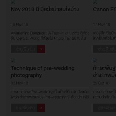
Nov 2018 นี้ มีอะไรน่าสนใจบ้าง
Canon EO
19 Nov 18
17 Nov 18
Awakening Bangkok : A Festival of Lights ก็ต้อง
เคยรู้สึกเบื่อบ
รีบ Central World ก็ต้องไป Photo Fair 2018 สิ้น
ใหญ่ติดตัวไปเ
เดือนนี้ก็กดดันอีก
รู้สึกเมื่อยหรื
mirrorless มี
อ่านเพิ่มเติม
อ่านเพิ่มเติ
สะดวก และให้ค
มารีวิวกล้อง
Technique of pre-wedding
ทักษะพื้นฐ
photography
ช่างภาพมื
03 Nov 18
25 Oct 18
การถ่ายภาพ Pre-wedding นั้นเป็นที่นิยมในปัจจุบัน
การถ่ายภาพเป็น
เพราะว่าภาพถ่ายของ Pre-wedding จะต้องนำมาใช้
ความสำคัญกัน
ในงานมงคลสมรส เป็นภาพที่บอกเล่าเรื่องราวของ
และกลายไปเป็น
ความประทับใจ ช่วงเวลาที่โรแมนติก และการสร้าง
เวลาการถ่ายภา
อ่านเพิ่มเติม
อ่านเพิ่มเติ
หลักฐานของความทรงจำในช่วงเวลาหนึ่งของชีวิต
ประสบความสำเร