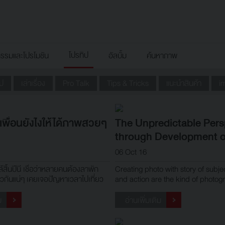
โปรทิป
กรรมและโปรโมชัน
อัลบั้ม
ค้นหาภาพ
ูป
เล่าเรื่อง
Pro Talk
Tips & Tricks
แนะนำสินค้า
i
บเพื่อนยังไงให้ได้ภาพสวยๆ
The Unpredictable Pers
through Development o
Experience
06 Oct 16
ล้สิ้นปีนี เชื่อว่าหลายคนต้องลาพัก
Creating photo with story of subjec
ยวกันแน่ๆ เคยเจอปัญหาเวลาไปเที่ยว
and action are the kind of photog
แฟนแล้วได้ภาพออกมาไม่พึงพอใจไหม
been horning through years to ac
กัส, ระยะไม่ได้, ตัวบวม, มุมไม่สวย,
making the photo itself tell story i
ม
อ่านเพิ่มเติม
ก ฯลฯ ซึ่งวันนี้เราจะมาแนะนำเคล็ด
Nevertheless, this kind goal is not
ทุกคน
achieved everyday or tim