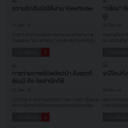
ความรักสัมผัสได้ผ่าน Viewfinder
“กล้อง” ก
คู่!
01 Dec 18
01 Dec 18
EOS R ตัวนี้ ตอบโจทย์การทำงานในสายช่างภาพ
ช่างภาพมืออาช
Wedding "นุ๊ก นรากรณ์" เล่าประสบการณ์จริงใน
สถานกาณ์ที่ทุ
ฐานะช่างภาพงานแต่งงาน
อ่านเพิ่มเติม
อ่านเพิ่มเติ
การถ่ายภาพชีวิตสัตว์ป่า สิ่งแรกที่
จะปีใหม่ทั้
ต้องมี คือ จิตสำนึกที่ดี
01 Dec 18
28 Nov 18
เมื่อ EOS R เดินทางเข้าป่ากับ "ก้อง บารมี" เรื่องราว
เพราะเราอยากใ
ต่อจากนี้อาจทำให้ใครหลายคนอยากสัมผัสกล้อง
ภาพ ในช่วงเวลาด
Mirrorless ตัวนี้!
อ่านเพิ่มเติม
อ่านเพิ่มเติ