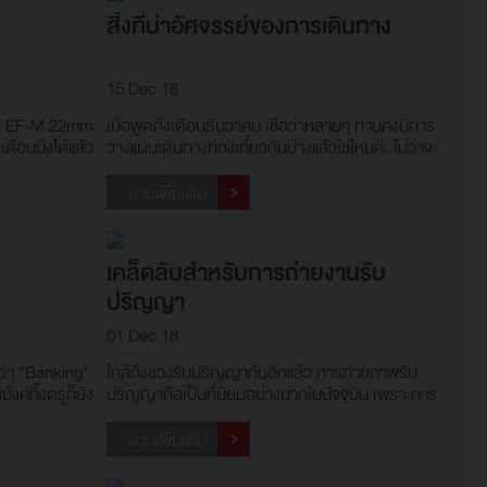
สิ่งที่น่าอัศจรรย์ของการเดินทาง
15 Dec 18
และ EF-M 22mm
เมื่อพูดถึงเดือนธันวาคม เชื่อว่าหลายๆ ท่านคงมีการ
ดือนนึงได้แล้ว
วางแผนเดินทางท่องเที่ยวกันบ้างแล้วใช่ไหมค่ะ ไม่ว่าจะ
ู่นั่นเอง ก็พอ
เดินทางขึ้นเหนือหรือลงใต้ ก็อย่าลืมพกกล้องไปเก็บ
ันเลย โดย
ภาพบรรยากาศสวยๆ มาแชร์กัน การเดินทางก็ถือว่า
อ่านเพิ่มเติม
ายทอดศิลปะ
เป็นส่วนหนึ่งของแรงบันดาลใจในการถ่ายภาพค่ะ
เพราะการเดินทางทำให
เคล็ดลับสำหรับการถ่ายงานรับ
ปริญญา
01 Dec 18
กว่า "Banking"
ใกล้ถึงช่วงรับปริญญากันอีกแล้ว การถ่ายภาพรับ
้งค์กิ้งตรูก็ยัง
ปริญญาถือเป็นที่นิยมอย่างมากในปัจจุบัน เพราะการ
็นสายตามหลัง
ถ่ายภาพรับปริญญาเป็นการเก็บภาพของความทรง
MRON SP 90mm
จำ แสดงความยินดีกับบัณฑิตที่สำเร็จการศึกษา และ
อ่านเพิ่มเติม
 • F/13 •
เป็นจุดเริ่มต้นสำหรับช่างภาพที่พึ่งเริ่มต้นรับงานด้วย
เช่นกัน ที่จะต้องทำการบ้า