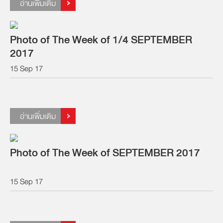
อ่านเพิ่มเติม
Photo of The Week of 1/4 SEPTEMBER
2017
15 Sep 17
อ่านเพิ่มเติม
Photo of The Week of SEPTEMBER 2017
15 Sep 17