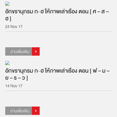
อักขรานุกรม ก-ฮ ให้ภาพเล่าเรื่อง ตอน [ ศ – ส –
ฮ ]
24 Nov 17
อ่านเพิ่มเติม
อักขรานุกรม ก-ฮ ให้ภาพเล่าเรื่อง ตอน [ ฟ – ม –
ย – ร – ว ]
14 Nov 17
อ่านเพิ่มเติม