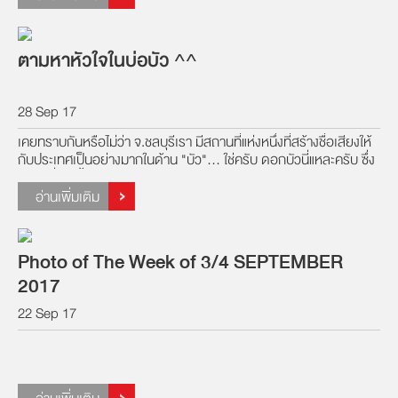
ตามหาหัวใจในบ่อบัว ^^
28 Sep 17
เคยทราบกันหรือไม่ว่า จ.ชลบุรีเรา มีสถานที่แห่งหนึ่งที่สร้างชื่อเสียงให้
กับประเทศเป็นอย่างมากในด้าน "บัว"... ใช่ครับ ดอกบัวนี่แหละครับ ซึ่ง
สถานที่แห่งนี้ได้รับรางวัลชนะเลิศประกวดบัวนานาชาติของสมาคมบัว
และไม้น้ำนานาชาติ (International Waterlily
อ่านเพิ่มเติม
Photo of The Week of 3/4 SEPTEMBER
2017
22 Sep 17