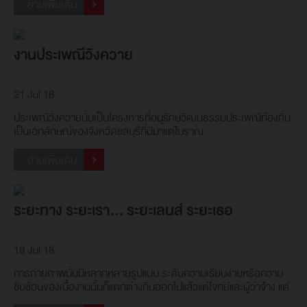
อ่านเพิ่มเติม
งานประเพณีวิ่งควาย
21 Jul 18
ประเพณีวิ่งควายนั้นเป็นโครงการที่อนุรักษ์วัฒนธรรมประเพณีท้องถิ่น
เป็นเอกลักษณ์ของจังหวัดชลบุรีที่มีมาแต่โบราณ
อ่านเพิ่มเติม
ระยะทาง ระยะเรา… ระยะเลนส์ ระยะเธอ
18 Jul 18
การถ่ายภาพนั้นมีหลากหลายรูปแบบ ระดับความเรียบง่ายหรือความ
ซับซ้อนของเนื้องานนั่นก็แตกต่างกันออกไปแล้วแต่โจทย์และผู้ว่าจ้าง แต่
แล้วจะยังก็ตาม ทุก ๆ งานนั่นจะมีระยะเวลาที่จำกัด ความเครียดในตัว