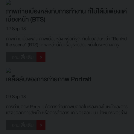
ภาพถ่ายเบื่องหลังกับการทำงาน ที่ไม่ได้มีเพียงแค่
เบื่องหน้า (BTS)
12 Sep 18
ภาพถ่ายเบื่องหลัง ภาพเบื่องหลัง หรือที่รู้จักกันในวลีสั้นๆ ว่า “Behind
the scene” (BTS) ภาพเหล่านี้คือเรื่องราวส่วนหนึ่งในระหว่างการ
ทำงาน ถือได้ว่าเป็นส่วนสำคัญส่วนหนึ่งเลยก็ว่าได้ แต่ก็เป็นส่วนที่
หลายๆ ครั้งได้ถูกมองข้ามไป
อ่านเพิ่มเติม
เคล็ดลับของการถ่ายภาพ Portrait
09 Sep 18
การถ่ายภาพ Portrait คือการถ่ายภาพบุคคลในเรื่องของใบหน้าและการ
แสดงออกทางสีหน้า หรือการสื่ออารมณ์ของตัวแบบ เป้าหมายของช่าง
ภาพคือการถ่ายภาพใบหน้าที่โดดเด่นของบุคคลและบุคลิกภาพ รวมไป
ถึงร่างกายของบุคลหรือแม้แต่พื้นหลังก็ล้วนเป็นสิ่งที่เกี่ยวข้องกันทั้งสิ้น
อ่านเพิ่มเติม
วัน