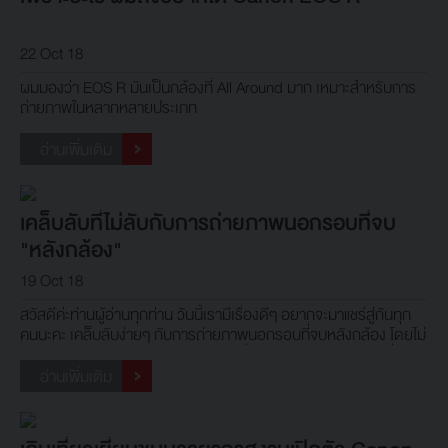
22 Oct 18
ผมมองว่า EOS R มันเป็นกล้องที่ All Around มาก เหมาะสำหรับการ
ถ่ายภาพในหลากหลายประเภท
อ่านเพิ่มเติม
เคล็บลับที่ไม่ลับกับการถ่ายภาพนอกรอบที่จบ
"หลังกล้อง"
19 Oct 18
สวัสดีค่ะท่านผู้อ่านทุกท่าน วันนี้เรามีเรื่องดีๆ อยากจะมาแชร์สู่กันทุก
คนนะคะ เคล็บลับง่ายๆ กับการถ่ายภาพนอกรอบที่จบหลังกล้อง โดยไม่
ต้องเข้าโปรแกรมแต่งรูป เราก็สามารถที่จะส่งให้กับลูกค้าได้เลย เชื่อว่า
ช่างภาพมือใหม่หลายๆ คนคงต้องกลับไปแต่งภาพก่อนที่จะส่งถึ
อ่านเพิ่มเติม