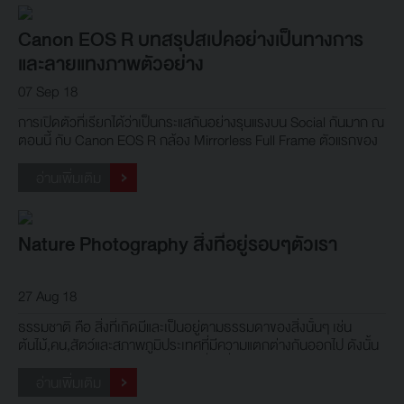
Canon EOS R บทสรุปสเปคอย่างเป็นทางการ
และลายแทงภาพตัวอย่าง
07 Sep 18
การเปิดตัวที่เรียกได้ว่าเป็นกระแสกันอย่างรุนแรงบน Social กันมาก ณ
ตอนนี้ กับ Canon EOS R กล้อง Mirrorless Full Frame ตัวแรกของ
แคนนอน
อ่านเพิ่มเติม
Nature Photography สิ่งที่อยู่รอบๆตัวเรา
27 Aug 18
ธรรมชาติ คือ สิ่งที่เกิดมีและเป็นอยู่ตามธรรมดาของสิ่งนั้นๆ เช่น
ต้นไม้,คน,สัตว์และสภาพภูมิประเทศที่มีความแตกต่างกันออกไป ดังนั้น
การถ่ายภาพจากธรรมชาติจึงไม่ใช่เรื่องที่ยากและเรียนรู้ง่าย อาจจะใช้
เทคนิคหรือหามุมมองใหม่ๆที่แปลกตา เพื่อช่วยในการถ่ายภาพให้มีสี
อ่านเพิ่มเติม