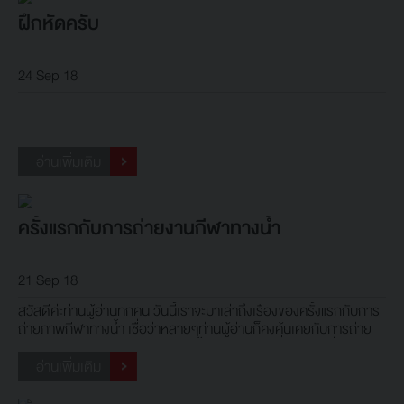
ฝึกหัดครับ
24 Sep 18
อ่านเพิ่มเติม
ครั้งแรกกับการถ่ายงานกีฬาทางน้ำ
21 Sep 18
สวัสดีค่ะท่านผู้อ่านทุกคน วันนี้เราจะมาเล่าถึงเรื่องของครั้งแรกกับการ
ถ่ายภาพกีฬาทางน้ำ เชื่อว่าหลายๆท่านผู้อ่านก็คงคุ้นเคยกับการถ่าย
ภาพกีฬากันอยู่บ้างนะคะ กีฬาทางน้ำก็จะมีเทคนิคและวิธีการที่คล้ายๆ
กับการถ่ายภาพกีฬาทั่วไป เพียงแต่ว่าเราจะสามารถหามุมมองใหม่ๆ
อ่านเพิ่มเติม