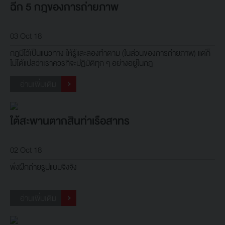
ฉีก 5 กฎของการถ่ายภาพ
03 Oct 18
กฎมีไว้เป็นแนวทาง ให้รู้และลองทำตาม (ในส่วนของการถ่ายภาพ) แต่ก็
ไม่ได้แปลว่าเราควรที่จะปฏิบัติทุก ๆ อย่างอยู่ในกฎ
อ่านเพิ่มเติม
ใต้สะพานตากสินท่าเรือสาทร
02 Oct 18
พึ่งฝึกถ่ายรูปแบบจิงจัง
อ่านเพิ่มเติม