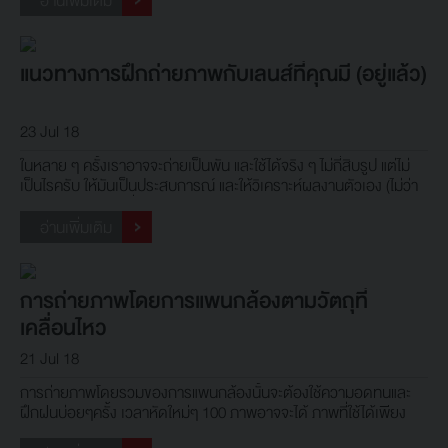
อ่านเพิ่มเติม
แนวทางการฝึกถ่ายภาพกับเลนส์ที่คุณมี (อยู่แล้ว)
23 Jul 18
ในหลาย ๆ ครั้งเราอาจจะถ่ายเป็นพัน และใช้ได้จริง ๆ ไม่กี่สิบรูป แต่ไม่
เป็นไรครับ ให้มันเป็นประสบการณ์ และให้วิเคราะห์ผลงานตัวเอง (ไม่ว่า
จากตัวเองหรือคนอื่น) แล้วนำมาพัฒนาการทำงานและงานของเรา
อ่านเพิ่มเติม
การถ่ายภาพโดยการแพนกล้องตามวัตถุที่
เคลื่อนไหว
21 Jul 18
การถ่ายภาพโดยรวมของการแพนกล้องนั้นจะต้องใช้ความอดทนและ
ฝึกฝนบ่อยๆครั้ง เวลาหัดใหม่ๆ 100 ภาพอาจจะได้ ภาพที่ใช้ได้เพียง
ภาพเดียว