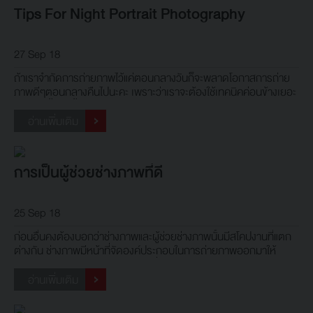
Tips For Night Portrait Photography
27 Sep 18
ถ้าเราจำกัดการถ่ายภาพไว้แค่ตอนกลางวันก็จะพลาดโอกาสการถ่าย
ภาพดีๆตอนกลางคืนไปนะคะ เพราะว่าเราจะต้องใช้เทคนิคค่อนข้างเยอะ
มาก ดังนั้นวันนี้เรามีเทคนิคดีๆในการถ่ายภาพตอนกลางคืนมาฝากกัน
อ่านเพิ่มเติม
การเป็นผู้ช่วยช่างภาพที่ดี
25 Sep 18
ก่อนอื่นคงต้องบอกว่าช่างภาพและผู้ช่วยช่างภาพนั้นมีสโคปงานที่แตก
ต่างกัน ช่างภาพมีหน้าที่จัดองค์ประกอบในการถ่ายภาพออกมาให้
สวยงาม ส่วนผู้ช่วยช่างภาพมีหน้าที่คอยช่วยเหลือช่างภาพทุกอย่าง
ดังนั้นวันนี้ใครก็ตามที่รู้สึกว่าอยากพัฒนาฝีมือตัวเองแล้วล่ะก็คงต้อง
อ่านเพิ่มเติม
มองหา