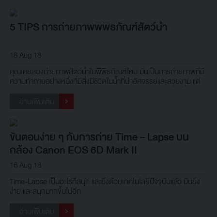
5 TIPS การถ่ายภาพพิพิธภัณฑ์สัตว์น้ำ
18 Aug 18
คุณเคยลองถ่ายภาพสัตว์น้ำในพิพิธภัณฑ์ไหม มันเป็นการถ่ายภาพที่มี
ความท้าทายอย่างหนึ่งที่มีสิ่งมีชีวิตในน้ำที่น่าอัศจรรย์และสวยงาม แต่
ปัญหาหลักคือการขาดแสงและการเลือกใช้เลนส์จึงถือเป็นเรื่องที่สำคัญ
รวมไปถึงการรับมือกับแสงสะท้อนของกระจกที่จากภายนอกของตู้ปลา
อ่านเพิ่มเติม
ขั้นตอนง่าย ๆ กับการถ่าย Time – Lapse บน
กล้อง Canon EOS 6D Mark II
16 Aug 18
Time-Lapse เป็นอะไรที่สนุก และยิ่งด้วยเทคโนโลยีปัจจุบันแล้ว มันยิ่ง
ง่าย และสนุกมากขึ้นไปอีก
อ่านเพิ่มเติม