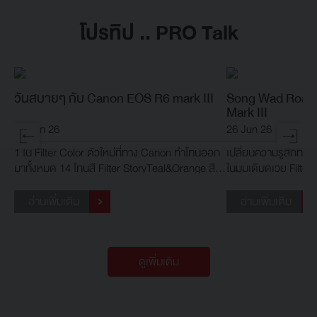
โปรทิป .. PRO Talk
วันสบายๆ กับ Canon EOS R6 mark III
Song Wad Road 
Mark III
29 Jun 26
26 Jun 26
1 ใน Filter Color ตัวใหม่ที่ทาง Canon ทำโทนออก
เปลี่ยนความรู้สึกที่
มาทั้งหมด 14 โทนสี Filter StoryTeal&Orange สี
ในมุมเดิมดเวย Filte
เขียวอมส้ม ที่ทำเปลี่ยนภาพเราให้เข้ากับบรรยากาศ
ของธรรมชาติ
อ่านเพิ่มเติม
อ่านเพิ่มเติม
ดูเพิ่มเติม