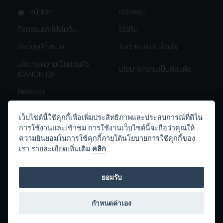
หน้าแรก
เวิร์กชอป
กิจกรรมและโปรโมชัน
โปรทิป
อัลบั้มรูปทั้งหมด
ข้อกำหนดและเงื่อนไข
นโยบายความเป็นส่วนตัว
นโยบายความเป็นส่วนตัว
(CANON ID)
ติดต่อเรา
เว็บไซต์นี้ใช้คุกกี้เพื่อเพิ่มประสิทธิภาพและประสบการณ์ที่ดีใน
การใช้งานและเข้าชม การใช้งานเว็บไซต์นี้จะถือว่าคุณให้
th.canon
Canon.Thailand
ความยินยอมในการใช้คุกกี้ภายใต้นโยบายการใช้คุกกี้ของ
เรา รายละเอียดเพิ่มเติม
คลิก
Canon_Thailand
ยอมรับ
กำหนดค่าเอง
สงวนลิขสิทธิ์ © 2569 บริษัท แคนนอน มาร์เก็ตติ้ง (ไทยแลนด์) จำกัด