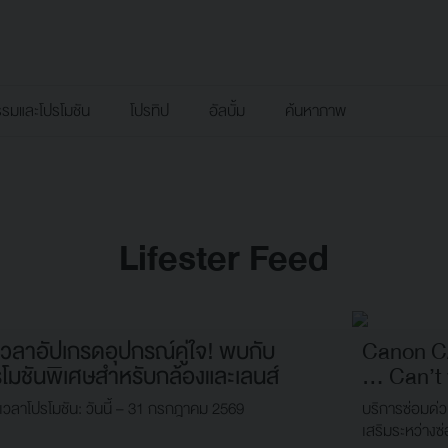
รรมและโปรโมชัน
โปรทิป
อัลบั้ม
ค้นหาภาพ
Lifester Feed
เวลาอัปเกรดอุปกรณ์คู่ใจ! พบกับ
Canon C
รโมชันพิเศษสำหรับกล้องและเลนส์
… Can’t 
เวลาโปรโมชัน: วันนี้ – 31 กรกฎาคม 2569
บริการซ่อมด่ว
เสริมระหว่างซ่