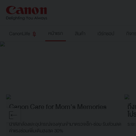
หน้าแรก
CanonLlife
สินค้า
เวิร์กชอป
กิจก
Canon Care for Mom’s Memories
ถึง
โป
นำส่งกล้องและอุปกรณ์ของคุณเข้ามาตรวจเช็ก-ซ่อม รับส่วนลด
ระยะ
ค่าแรงซ่อมเพิ่มเติมสูงสุด 30%